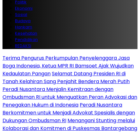
Politik
Ekonomi
Sosial
Budaya
Hankam
Kesehatan
Pendidikan
REDAKSI
Terima Pengurus Perkumpulan Penyelenggara Jasa
Boga Indonesia, Ketua MPR RI Bamsoet Ajak Wujudkan
Kedaulatan Pangan
Selamat Datang Presiden RI di
Tanah Kelahiran Sang Penjahit Bendera Merah Putih
Peradi Nusantara Menjalin Kemitraan dengan
Ombudsman RI untuk Menguatkan Peran Advokasi dan
Penegakan Hukum di Indonesia
Peradi Nusantara
Berkomitmen untuk Menjadi Advokat Spesialis dengan
Dukungan Ombudsman RI
Menangani Stunting melalui
Kolaborasi dan Komitmen di Puskesmas Bantargebang