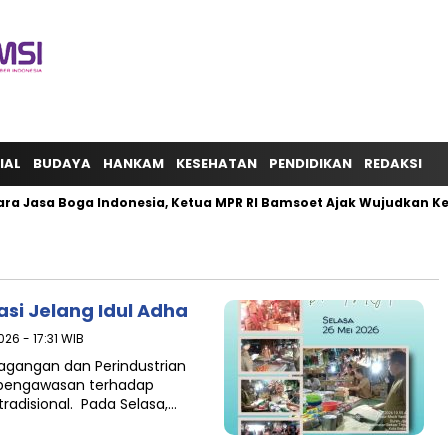
IAL
BUDAYA
HANKAM
KESEHATAN
PENDIDIKAN
REDAKSI
ra Jasa Boga Indonesia, Ketua MPR RI Bamsoet Ajak Wujudkan K
si Jelang Idul Adha ‎
026 - 17:31 WIB
dagangan dan Perindustrian
 pengawasan terhadap
disional. ‎ ‎Pada Selasa,…