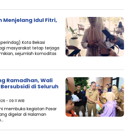
Menjelang Idul Fitri,
sperindag) Kota Bekasi
gi masyarakat tetap terjaga
mikian, sejumlah komoditas
ng Ramadhan, Wali
Bersubsidi di Seluruh
26 - 09:11 WIB
esmi membuka kegiatan Pasar
ang digelar di Halaman
n…