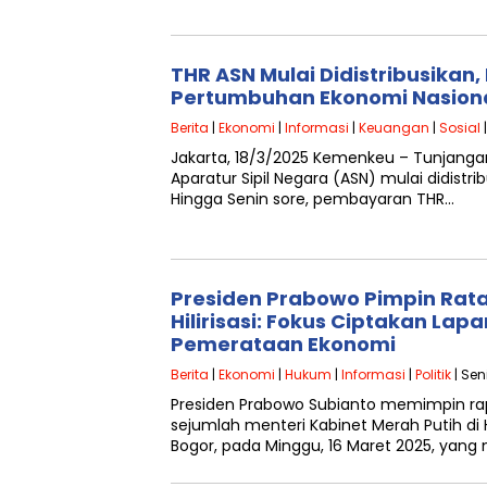
THR ASN Mulai Didistribusikan
Pertumbuhan Ekonomi Nasion
Berita
|
Ekonomi
|
Informasi
|
Keuangan
|
Sosial
|
Jakarta, 18/3/2025 Kemenkeu – Tunjangan
Aparatur Sipil Negara (ASN) mulai didistri
Hingga Senin sore, pembayaran THR…
Presiden Prabowo Pimpin Rat
Hilirisasi: Fokus Ciptakan Lap
Pemerataan Ekonomi
Berita
|
Ekonomi
|
Hukum
|
Informasi
|
Politik
| Sen
Presiden Prabowo Subianto memimpin ra
sejumlah menteri Kabinet Merah Putih d
Bogor, pada Minggu, 16 Maret 2025, ya