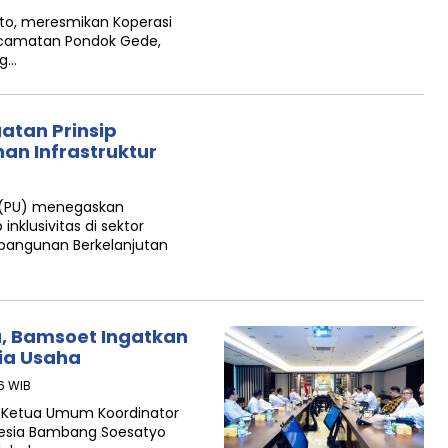
anto, meresmikan Koperasi
Kecamatan Pondok Gede,
ng…
atan Prinsip
an Infrastruktur
 (PU) menegaskan
klusivitas di sektor
mbangunan Berkelanjutan
a, Bamsoet Ingatkan
nia Usaha
16 WIB
l Ketua Umum Koordinator
nesia Bambang Soesatyo