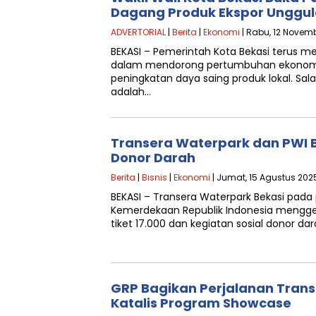
Dagang Produk Ekspor Unggu
ADVERTORIAL
|
Berita
|
Ekonomi
| Rabu, 12 Novemb
BEKASI – Pemerintah Kota Bekasi terus 
dalam mendorong pertumbuhan ekonomi
peningkatan daya saing produk lokal. Sal
adalah…
Transera Waterpark dan PWI B
Donor Darah
Berita
|
Bisnis
|
Ekonomi
| Jumat, 15 Agustus 2025
BEKASI – Transera Waterpark Bekasi pada
Kemerdekaan Republik Indonesia mengge
tiket 17.000 dan kegiatan sosial donor d
GRP Bagikan Perjalanan Transf
Katalis Program Showcase