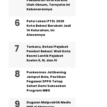
Pekuburan Viral Karena
Ulah Oknum, Ternyata Ini
Kebenarannya
Peta Lokasi PTSL 2026
Kota Bekasi Berubah Jadi
14 Kelurahan, Ini
Alasannya
‎Terbaru, Rotasi Pejabat
Pemkot Bekasi: Wali Kota
Resmi Lantik Pejabat
Eselon II, III, dan IV ‎
Puskesmas Jatibening
Jemput Bola, Pastikan
Pegawai SPPG Tetap
Sehat Demi Sukseskan
Program MBG
‎Dugaan Malpraktik Medis
WNI di Malaysia: