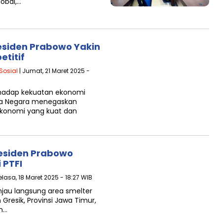
obal,…
esiden Prabowo Yakin
titif
Sosial
| Jumat, 21 Maret 2025 -
erhadap kekuatan ekonomi
ala Negara menegaskan
ekonomi yang kuat dan
residen Prabowo
 PTFI
elasa, 18 Maret 2025 - 18:27 WIB
njau langsung area smelter
 Gresik, Provinsi Jawa Timur,
an…