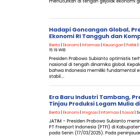
menuturkan di tengah gejolak ekonomi gl
Hadapi Goncangan Global, Pr
Ekonomi RI Tangguh dan Kompe
Berita
|
Ekonomi
|
Informasi
|
Keuangan
|
Politik
|
15:19 WIB
Presiden Prabowo Subianto optimistis t
nasional di tengah dinamika global. Kep
bahwa Indonesia memiliki fundamental 
stabil….
Era Baru Industri Tambang, P
Tinjau Produksi Logam Mulia di
Berita
|
Ekonomi
|
Imigrasi
|
Informasi
|
Sosial
| S
JATIM – Presiden Prabowo Subianto meni
PT Freeport Indonesia (PTFI) di Kabupaten
pada Senin (17/03/2025). Pada peninjau