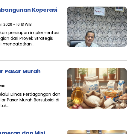
mbangunan Koperasi
i 2026 - 16:13 WIB
kan persiapan implementasi
ian dari Proyek Strategis
kasi mencatatkan…
ar Pasar Murah
 WIB
elalui Dinas Perdagangan dan
ar Pasar Murah Bersubsidi di
ntuk…
Pameran dan Misi