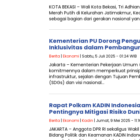
KOTA BEKASI – Wali Kota Bekasi, Tri Adhi
Merah Putih di Kelurahan Jatimakmur, 
sebagai bagian dari gerakan nasional ya
Kementerian PU Dorong Pengu
Inklusivitas dalam Pembangun
Berita
|
Ekonomi
| Sabtu, 5 Juli 2025 - 01:24 WIB
Jakarta – Kementerian Pekerjaan Umum
komitmennya dalam memperkuat prinsip in
infrastruktur, sejalan dengan Tujuan Pe
(SDGs) dan visi nasional…
Rapat Polkam KADIN Indonesi
Pentingnya Mitigasi Risiko Du
Berita
|
Ekonomi
|
Kadin
| Jumat, 9 Mei 2025 - 11:
JAKARTA – Anggota DPR RI sekaligus Waki
Bidang Politik dan Keamanan KADIN Indo