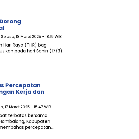
, Dorong
al
 Selasa, 18 Maret 2025 - 18:19 WIB
 Hari Raya (THR) bagi
busikan pada hari Senin (17/3).
as Percepatan
angan Kerja dan
in, 17 Maret 2025 - 15:47 WIB
pat terbatas bersama
i Hambalang, Kabupaten
ng membahas percepatan…