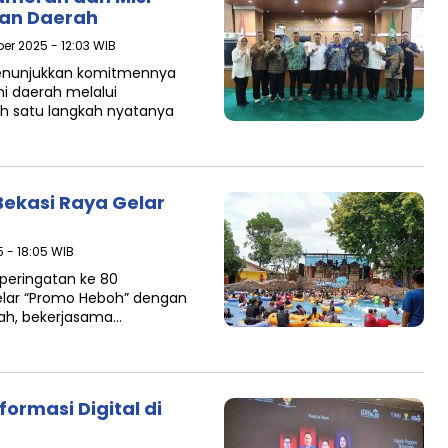
lan Daerah
er 2025 - 12:03 WIB
menunjukkan komitmennya
 daerah melalui
ah satu langkah nyatanya
ekasi Raya Gelar
 - 18:05 WIB
 peringatan ke 80
lar “Promo Heboh” dengan
arah, bekerjasama…
ormasi Digital di