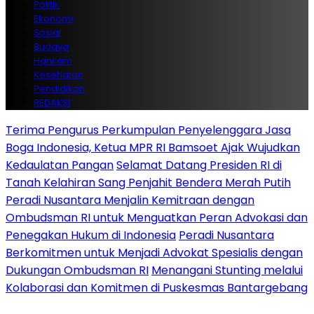
Politik
Ekonomi
Sosial
Budaya
Hankam
Kesehatan
Pendidikan
REDAKSI
Terima Pengurus Perkumpulan Penyelenggara Jasa
Boga Indonesia, Ketua MPR RI Bamsoet Ajak Wujudkan
Kedaulatan Pangan
Selamat Datang Presiden RI di
Tanah Kelahiran Sang Penjahit Bendera Merah Putih
Peradi Nusantara Menjalin Kemitraan dengan
Ombudsman RI untuk Menguatkan Peran Advokasi dan
Penegakan Hukum di Indonesia
Peradi Nusantara
Berkomitmen untuk Menjadi Advokat Spesialis dengan
Dukungan Ombudsman RI
Menangani Stunting melalui
Kolaborasi dan Komitmen di Puskesmas Bantargebang