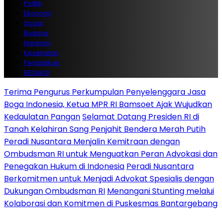
Politik
Ekonomi
Sosial
Budaya
Hankam
Kesehatan
Pendidikan
REDAKSI
Terima Pengurus Perkumpulan Penyelenggara Jasa
Boga Indonesia, Ketua MPR RI Bamsoet Ajak Wujudkan
Kedaulatan Pangan
Selamat Datang Presiden RI di
Tanah Kelahiran Sang Penjahit Bendera Merah Putih
Peradi Nusantara Menjalin Kemitraan dengan
Ombudsman RI untuk Menguatkan Peran Advokasi dan
Penegakan Hukum di Indonesia
Peradi Nusantara
Berkomitmen untuk Menjadi Advokat Spesialis dengan
Dukungan Ombudsman RI
Menangani Stunting melalui
Kolaborasi dan Komitmen di Puskesmas Bantargebang