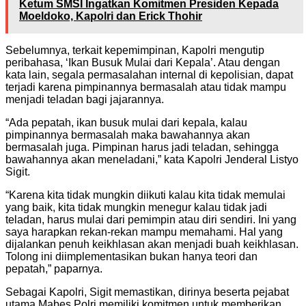
Ketum SMSI Ingatkan Komitmen Presiden Kepada
Moeldoko, Kapolri dan Erick Thohir
Sebelumnya, terkait kepemimpinan, Kapolri mengutip
peribahasa, ‘Ikan Busuk Mulai dari Kepala’. Atau dengan
kata lain, segala permasalahan internal di kepolisian, dapat
terjadi karena pimpinannya bermasalah atau tidak mampu
menjadi teladan bagi jajarannya.
“Ada pepatah, ikan busuk mulai dari kepala, kalau
pimpinannya bermasalah maka bawahannya akan
bermasalah juga. Pimpinan harus jadi teladan, sehingga
bawahannya akan meneladani,” kata Kapolri Jenderal Listyo
Sigit.
“Karena kita tidak mungkin diikuti kalau kita tidak memulai
yang baik, kita tidak mungkin menegur kalau tidak jadi
teladan, harus mulai dari pemimpin atau diri sendiri. Ini yang
saya harapkan rekan-rekan mampu memahami. Hal yang
dijalankan penuh keikhlasan akan menjadi buah keikhlasan.
Tolong ini diimplementasikan bukan hanya teori dan
pepatah,” paparnya.
Sebagai Kapolri, Sigit memastikan, dirinya beserta pejabat
utama Mabes Polri memiliki komitmen untuk memberikan