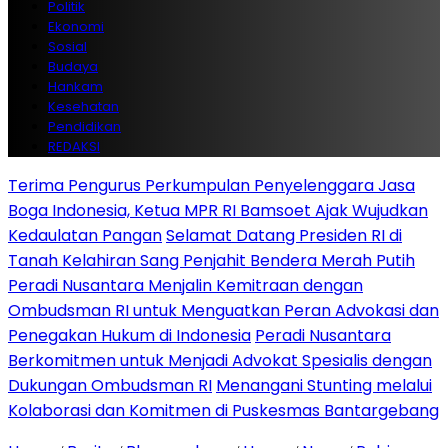
Politik
Ekonomi
Sosial
Budaya
Hankam
Kesehatan
Pendidikan
REDAKSI
Terima Pengurus Perkumpulan Penyelenggara Jasa
Boga Indonesia, Ketua MPR RI Bamsoet Ajak Wujudkan
Kedaulatan Pangan
Selamat Datang Presiden RI di
Tanah Kelahiran Sang Penjahit Bendera Merah Putih
Peradi Nusantara Menjalin Kemitraan dengan
Ombudsman RI untuk Menguatkan Peran Advokasi dan
Penegakan Hukum di Indonesia
Peradi Nusantara
Berkomitmen untuk Menjadi Advokat Spesialis dengan
Dukungan Ombudsman RI
Menangani Stunting melalui
Kolaborasi dan Komitmen di Puskesmas Bantargebang