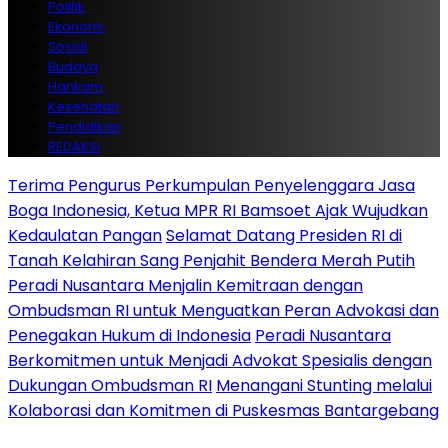
Politik
Ekonomi
Sosial
Budaya
Hankam
Kesehatan
Pendidikan
REDAKSI
Terima Pengurus Perkumpulan Penyelenggara Jasa
Boga Indonesia, Ketua MPR RI Bamsoet Ajak Wujudkan
Kedaulatan Pangan
Selamat Datang Presiden RI di
Tanah Kelahiran Sang Penjahit Bendera Merah Putih
Peradi Nusantara Menjalin Kemitraan dengan
Ombudsman RI untuk Menguatkan Peran Advokasi dan
Penegakan Hukum di Indonesia
Peradi Nusantara
Berkomitmen untuk Menjadi Advokat Spesialis dengan
Dukungan Ombudsman RI
Menangani Stunting melalui
Kolaborasi dan Komitmen di Puskesmas Bantargebang