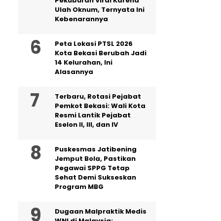
Pekuburan Viral Karena
Ulah Oknum, Ternyata Ini
Kebenarannya
Peta Lokasi PTSL 2026
Kota Bekasi Berubah Jadi
14 Kelurahan, Ini
Alasannya
‎Terbaru, Rotasi Pejabat
Pemkot Bekasi: Wali Kota
Resmi Lantik Pejabat
Eselon II, III, dan IV ‎
Puskesmas Jatibening
Jemput Bola, Pastikan
Pegawai SPPG Tetap
Sehat Demi Sukseskan
Program MBG
‎Dugaan Malpraktik Medis
WNI di Malaysia: