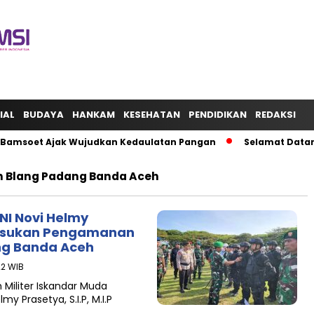
IAL
BUDAYA
HANKAM
KESEHATAN
PENDIDIKAN
REDAKSI
amsoet Ajak Wujudkan Kedaulatan Pangan
Selamat Datang Pr
 Blang Padang Banda Aceh
NI Novi Helmy
Pasukan Pengamanan
ng Banda Aceh
22 WIB
iliter Iskandar Muda
y Prasetya, S.I.P, M.I.P
…