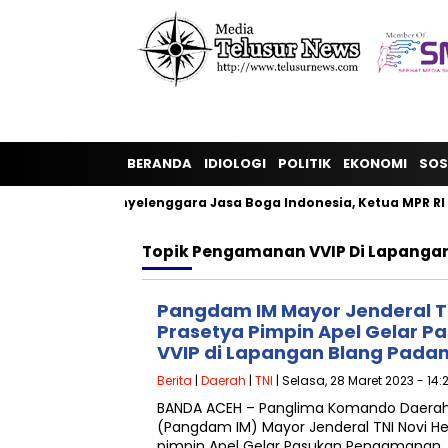
BERANDA
IDIOLOGI
POLITIK
EKONOMI
SOS
rkumpulan Penyelenggara Jasa Boga Indonesia, Ketua MPR RI B
Topik
Pengamanan VVIP Di Lapangan
Pangdam IM Mayor Jenderal T
Prasetya Pimpin Apel Gelar 
VVIP di Lapangan Blang Pada
Berita
|
Daerah
|
TNI
| Selasa, 28 Maret 2023 - 14:
BANDA ACEH – Panglima Komando Daerah M
(Pangdam IM) Mayor Jenderal TNI Novi Helm
pimpin Apel Gelar Pasukan Pengamanan