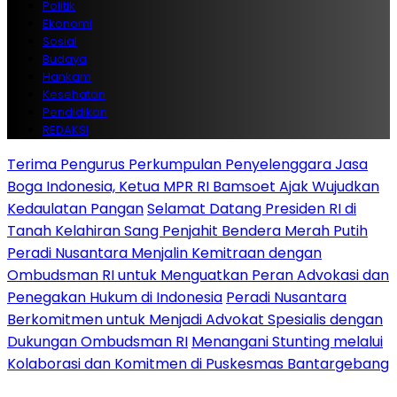
Politik
Ekonomi
Sosial
Budaya
Hankam
Kesehatan
Pendidikan
REDAKSI
Terima Pengurus Perkumpulan Penyelenggara Jasa
Boga Indonesia, Ketua MPR RI Bamsoet Ajak Wujudkan
Kedaulatan Pangan
Selamat Datang Presiden RI di
Tanah Kelahiran Sang Penjahit Bendera Merah Putih
Peradi Nusantara Menjalin Kemitraan dengan
Ombudsman RI untuk Menguatkan Peran Advokasi dan
Penegakan Hukum di Indonesia
Peradi Nusantara
Berkomitmen untuk Menjadi Advokat Spesialis dengan
Dukungan Ombudsman RI
Menangani Stunting melalui
Kolaborasi dan Komitmen di Puskesmas Bantargebang