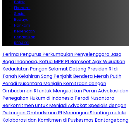
Politik
Ekonomi
Sosial
Budaya
Hankam
Kesehatan
Pendidikan
REDAKSI
Terima Pengurus Perkumpulan Penyelenggara Jasa
Boga Indonesia, Ketua MPR RI Bamsoet Ajak Wujudkan
Kedaulatan Pangan
Selamat Datang Presiden RI di
Tanah Kelahiran Sang Penjahit Bendera Merah Putih
Peradi Nusantara Menjalin Kemitraan dengan
Ombudsman RI untuk Menguatkan Peran Advokasi dan
Penegakan Hukum di Indonesia
Peradi Nusantara
Berkomitmen untuk Menjadi Advokat Spesialis dengan
Dukungan Ombudsman RI
Menangani Stunting melalui
Kolaborasi dan Komitmen di Puskesmas Bantargebang