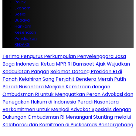
Politik
Ekonomi
Sosial
Budaya
Hankam
Kesehatan
Pendidikan
REDAKSI
Terima Pengurus Perkumpulan Penyelenggara Jasa
Boga Indonesia, Ketua MPR RI Bamsoet Ajak Wujudkan
Kedaulatan Pangan
Selamat Datang Presiden RI di
Tanah Kelahiran Sang Penjahit Bendera Merah Putih
Peradi Nusantara Menjalin Kemitraan dengan
Ombudsman RI untuk Menguatkan Peran Advokasi dan
Penegakan Hukum di Indonesia
Peradi Nusantara
Berkomitmen untuk Menjadi Advokat Spesialis dengan
Dukungan Ombudsman RI
Menangani Stunting melalui
Kolaborasi dan Komitmen di Puskesmas Bantargebang