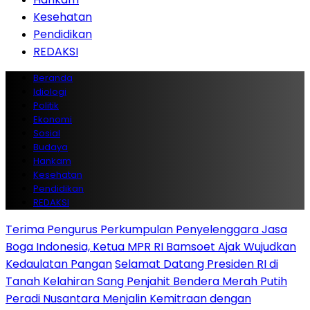
Kesehatan
Pendidikan
REDAKSI
Beranda
Idiologi
Politik
Ekonomi
Sosial
Budaya
Hankam
Kesehatan
Pendidikan
REDAKSI
Terima Pengurus Perkumpulan Penyelenggara Jasa
Boga Indonesia, Ketua MPR RI Bamsoet Ajak Wujudkan
Kedaulatan Pangan
Selamat Datang Presiden RI di
Tanah Kelahiran Sang Penjahit Bendera Merah Putih
Peradi Nusantara Menjalin Kemitraan dengan