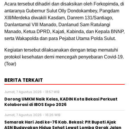
Acara tersebut dihadiri dan disaksikan oleh Forkopimda, di
antaranya Gubernur Sulut Olly Dondokambey, Pangdam
XIII/Merdeka diwakili Kasdam, Danrem 131/Santiago,
Danlantamal VIII Manado, Danlanud Sam Ratulangi
Manado, Ketua DPRD, Kajati, Kabinda, dan Kepala BNNP,
serta Wakapolda dan para Pejabat Utama Polda Sulut.
Kegiatan tersebut dilaksanakan dengan tetap mematuhi
protokol kesehatan demi mencegah penyebaran Covid-19.
(Toar)
BERITA TERKAIT
Jumat, 7 Agustus 2026 - 18:57 WIB
Dorong UMKM Naik Kelas, KADIN Kota Bekasi Perkuat
Kolaborasi di IBOS Expo 2026
Jumat, 7 Agustus 2026 - 16:26 WIB
‎Semarak Hari Jadi ke-76 Kab. Bekasi: Plt Bupati Ajak
ASN Budayakan Hidup Sehat Lewat Lomba Gerak Jalan