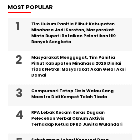
MOST POPULAR
Tim Hukum Panitia Pilhut Kabupaten
Minahasa Jadi Sorotan, Masyarakat
Minta Bupati Batalkan Pelantikan HK:
Banyak Sengketa
Masyarakat Menggugat, Tim Panitia
Pilhut Kabupaten Minahasa 2026 Dinilai
Tidak Netral: Masyarakat Akan Gelar Aksi
Damai
Campursari Tetap Eksis Walau Sang
Maestro Didi Kempot Telah Tiada
RPA Lebak Kecam Keras Dugaan
Pelecehan Verbal Oknum Aktivis
Terhadap Ketua DPRD Juwita Wulandari
Sebelumnya Lokasi Koperasi Desa