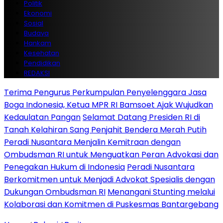
Politik
Ekonomi
Sosial
Budaya
Hankam
Kesehatan
Pendidikan
REDAKSI
Terima Pengurus Perkumpulan Penyelenggara Jasa
Boga Indonesia, Ketua MPR RI Bamsoet Ajak Wujudkan
Kedaulatan Pangan
Selamat Datang Presiden RI di
Tanah Kelahiran Sang Penjahit Bendera Merah Putih
Peradi Nusantara Menjalin Kemitraan dengan
Ombudsman RI untuk Menguatkan Peran Advokasi dan
Penegakan Hukum di Indonesia
Peradi Nusantara
Berkomitmen untuk Menjadi Advokat Spesialis dengan
Dukungan Ombudsman RI
Menangani Stunting melalui
Kolaborasi dan Komitmen di Puskesmas Bantargebang