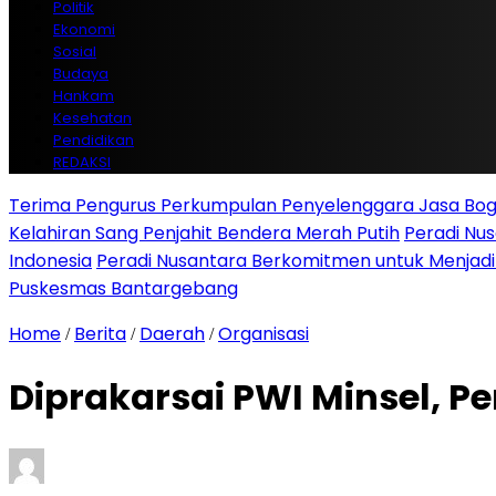
Politik
Ekonomi
Sosial
Budaya
Hankam
Kesehatan
Pendidikan
REDAKSI
Terima Pengurus Perkumpulan Penyelenggara Jasa Boga
Kelahiran Sang Penjahit Bendera Merah Putih
Peradi Nu
Indonesia
Peradi Nusantara Berkomitmen untuk Menjad
Puskesmas Bantargebang
Home
Berita
Daerah
Organisasi
/
/
/
Diprakarsai PWI Minsel, Pe