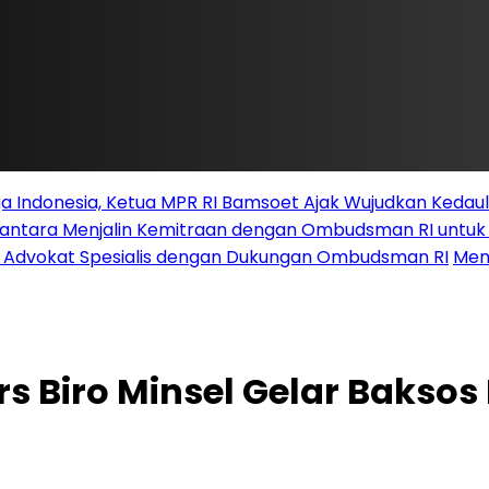
 Indonesia, Ketua MPR RI Bamsoet Ajak Wujudkan Kedau
santara Menjalin Kemitraan dengan Ombudsman RI untu
i Advokat Spesialis dengan Dukungan Ombudsman RI
Men
rs Biro Minsel Gelar Baksos