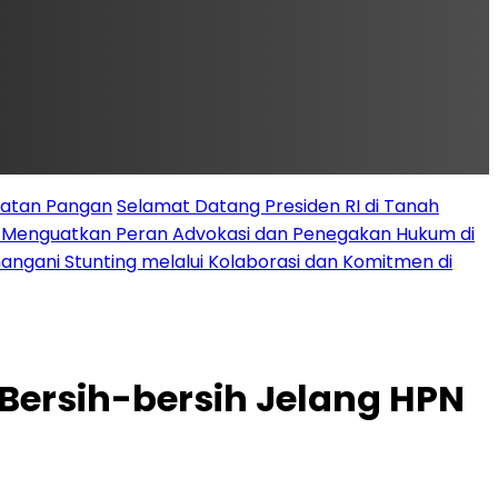
latan Pangan
Selamat Datang Presiden RI di Tanah
k Menguatkan Peran Advokasi dan Penegakan Hukum di
angani Stunting melalui Kolaborasi dan Komitmen di
 Bersih-bersih Jelang HPN