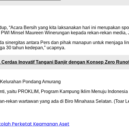
, “Acara Bersih yang kita laksanakan hari ini merupakan spon
ua PWI Minsel Maureen Winerungan kepada rekan-rekan media, 
a sinergitas antara Pers dan pihak manapun untuk menjaga ling
gga 30 tahun kedepan,” ucapnya.
 Cerdas Inovatif Tangani Banjir dengan Konsep Zero Runof
o Kelurahan Pondang Amurang
nti, yaitu PROKLIM, Program Kampung Iklim Menuju Indonesia 
ekan-rekan wartawan yang ada di Biro Minahasa Selatan. (Toar 
Sekolah Perketat Keamanan Aset