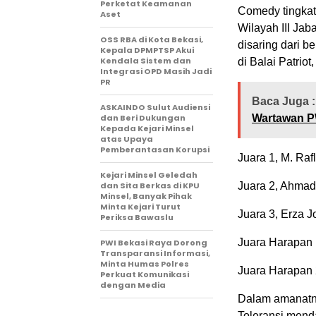
Perketat Keamanan
Comedy tingkat
Aset
Wilayah III Ja
‎OSS RBA di Kota Bekasi,
disaring dari b
Kepala DPMPTSP Akui
Kendala Sistem dan
di Balai Patrio
Integrasi OPD Masih Jadi
PR
Baca Juga :
ASKAINDO Sulut Audiensi
dan Beri Dukungan
Wartawan P
Kepada Kejari Minsel
atas Upaya
Pemberantasan Korupsi
Juara 1, M. Raf
Kejari Minsel Geledah
dan Sita Berkas di KPU
Juara 2, Ahmad
Minsel, Banyak Pihak
Minta Kejari Turut
Juara 3, Erza J
Periksa Bawaslu
Juara Harapan 
PWI Bekasi Raya Dorong
Transparansi Informasi,
Minta Humas Polres
Juara Harapan 
Perkuat Komunikasi
dengan Media
Dalam amanatny
Toleransi menda