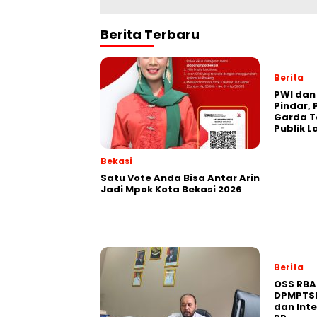
Berita Terbaru
Berita
PWI dan 
Pindar, 
Garda T
Publik L
Bekasi
Satu Vote Anda Bisa Antar Arin
Jadi Mpok Kota Bekasi 2026
Berita
‎OSS RBA
DPMPTSP
dan Inte