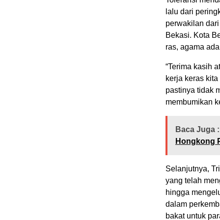
lalu dari perin
perwakilan dari
Bekasi. Kota B
ras, agama ada 
“Terima kasih a
kerja keras ki
pastinya tidak 
membumikan keh
Baca Juga :
Hongkong Po
Selanjutnya, T
yang telah men
hingga mengeluar
dalam perkemban
bakat untuk par