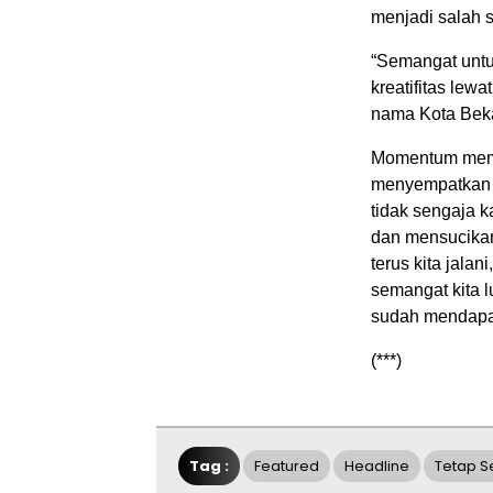
menjadi salah 
“Semangat untu
kreatifitas le
nama Kota Bekas
Momentum mema
menyempatkan 
tidak sengaja 
dan mensucikan
terus kita jala
semangat kita l
sudah mendapat
(***)
Tag :
Featured
Headline
Tetap S