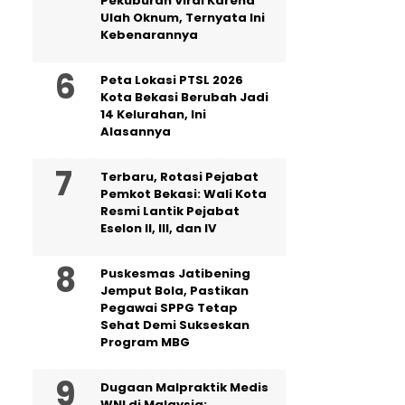
Pekuburan Viral Karena
Ulah Oknum, Ternyata Ini
Kebenarannya
Peta Lokasi PTSL 2026
Kota Bekasi Berubah Jadi
14 Kelurahan, Ini
Alasannya
‎Terbaru, Rotasi Pejabat
Pemkot Bekasi: Wali Kota
Resmi Lantik Pejabat
Eselon II, III, dan IV ‎
Puskesmas Jatibening
Jemput Bola, Pastikan
Pegawai SPPG Tetap
Sehat Demi Sukseskan
Program MBG
‎Dugaan Malpraktik Medis
WNI di Malaysia: