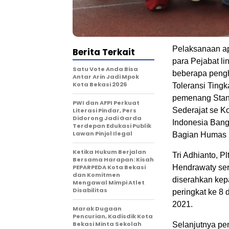
Pelaksanaan ap
Berita Terkait
para Pejabat li
Satu Vote Anda Bisa
beberapa pengh
Antar Arin Jadi Mpok
Kota Bekasi 2026
Toleransi Tingk
pemenang Stan
PWI dan AFPI Perkuat
Sederajat se K
Literasi Pindar, Pers
Didorong Jadi Garda
Indonesia Bang
Terdepan Edukasi Publik
Lawan Pinjol Ilegal
Bagian Humas 
Ketika Hukum Berjalan
Tri Adhianto, P
Bersama Harapan: Kisah
PEPARPEDA Kota Bekasi
Hendrawaty ser
dan Komitmen
diserahkan kep
Mengawal Mimpi Atlet
Disabilitas
peringkat ke 8 
2021.
‎Marak Dugaan
Pencurian, Kadisdik Kota
Bekasi Minta Sekolah
Selanjutnya pe