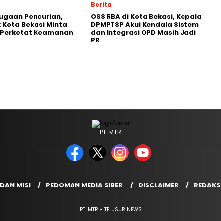
Berita
Dugaan Pencurian,
‎OSS RBA di Kota Bekasi, Kepala
 Kota Bekasi Minta
DPMPTSP Akui Kendala Sistem
 Perketat Keamanan
dan Integrasi OPD Masih Jadi
PR
PT. MTR
 DAN MISI
PEDOMAN MEDIA SIBER
DISCLAIMER
REDAKS
PT. MTR - TELUSUR NEWS