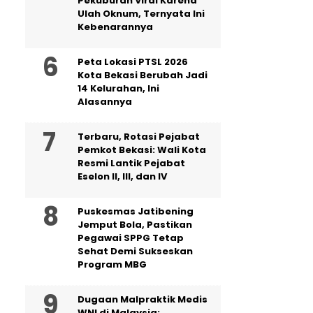
Pekuburan Viral Karena
Ulah Oknum, Ternyata Ini
Kebenarannya
Peta Lokasi PTSL 2026
Kota Bekasi Berubah Jadi
14 Kelurahan, Ini
Alasannya
‎Terbaru, Rotasi Pejabat
Pemkot Bekasi: Wali Kota
Resmi Lantik Pejabat
Eselon II, III, dan IV ‎
Puskesmas Jatibening
Jemput Bola, Pastikan
Pegawai SPPG Tetap
Sehat Demi Sukseskan
Program MBG
‎Dugaan Malpraktik Medis
WNI di Malaysia: