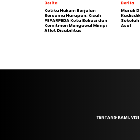
Berita
Berita
Ketika Hukum Berjalan
‎Marak 
Bersama Harapan: Kisah
Kadisdik
PEPARPEDA Kota Bekasi dan
Sekolah
Komitmen Mengawal Mimpi
Aset
Atlet Disabilitas
TENTANG KAMI, VISI