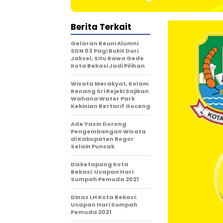
Berita Terkait
Gelaran Reuni Alumni
SDN 03 Pagi Bukit Duri
Jaksel, Situ Rawa Gede
Kota Bekasi Jadi Pilihan
Wisata Merakyat, Kolam
Renang Sri Rejeki Sajikan
Wahana Water Park
Kekinian Bertarif Goceng
Ade Yasin Dorong
Pengembangan Wisata
di Kabupaten Bogor
Selain Puncak
Disketapang Kota
Bekasi: Ucapan Hari
Sumpah Pemuda 2021
Dinas LH Kota Bekasi:
Ucapan Hari Sumpah
Pemuda 2021