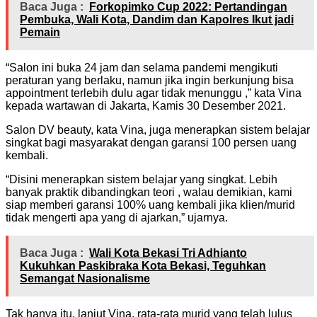
Baca Juga :
Forkopimko Cup 2022: Pertandingan
Pembuka, Wali Kota, Dandim dan Kapolres Ikut jadi
Pemain
“Salon ini buka 24 jam dan selama pandemi mengikuti
peraturan yang berlaku, namun jika ingin berkunjung bisa
appointment terlebih dulu agar tidak menunggu ,” kata Vina
kepada wartawan di Jakarta, Kamis 30 Desember 2021.
Salon DV beauty, kata Vina, juga menerapkan sistem belajar
singkat bagi masyarakat dengan garansi 100 persen uang
kembali.
“Disini menerapkan sistem belajar yang singkat. Lebih
banyak praktik dibandingkan teori , walau demikian, kami
siap memberi garansi 100% uang kembali jika klien/murid
tidak mengerti apa yang di ajarkan,” ujarnya.
Baca Juga :
Wali Kota Bekasi Tri Adhianto
Kukuhkan Paskibraka Kota Bekasi, Teguhkan
Semangat Nasionalisme
Tak hanya itu, lanjut Vina, rata-rata murid yang telah lulus