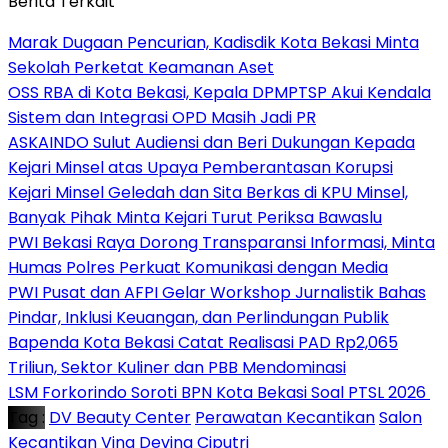
Berita Terkait
‎Marak Dugaan Pencurian, Kadisdik Kota Bekasi Minta
Sekolah Perketat Keamanan Aset
‎OSS RBA di Kota Bekasi, Kepala DPMPTSP Akui Kendala
Sistem dan Integrasi OPD Masih Jadi PR
ASKAINDO Sulut Audiensi dan Beri Dukungan Kepada
Kejari Minsel atas Upaya Pemberantasan Korupsi
Kejari Minsel Geledah dan Sita Berkas di KPU Minsel,
Banyak Pihak Minta Kejari Turut Periksa Bawaslu
PWI Bekasi Raya Dorong Transparansi Informasi, Minta
Humas Polres Perkuat Komunikasi dengan Media
PWI Pusat dan AFPI Gelar Workshop Jurnalistik Bahas
Pindar, Inklusi Keuangan, dan Perlindungan Publik
Bapenda Kota Bekasi Catat Realisasi PAD Rp2,065
Triliun, Sektor Kuliner dan PBB Mendominasi
‎LSM Forkorindo Soroti BPN Kota Bekasi Soal PTSL 2026 ‎
Tag :
DV Beauty Center
Perawatan Kecantikan
Salon
Kecantikan
Vina Devina Ciputri