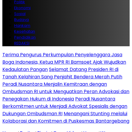
Politik
Ekonomi
Sosial
Budaya
Hankam
Kesehatan
Pendidikan
REDAKSI
Terima Pengurus Perkumpulan Penyelenggara Jasa
Boga Indonesia, Ketua MPR RI Bamsoet Ajak Wujudkan
Kedaulatan Pangan
Selamat Datang Presiden RI di
Tanah Kelahiran Sang Penjahit Bendera Merah Putih
Peradi Nusantara Menjalin Kemitraan dengan
Ombudsman RI untuk Menguatkan Peran Advokasi dan
Penegakan Hukum di Indonesia
Peradi Nusantara
Berkomitmen untuk Menjadi Advokat Spesialis dengan
Dukungan Ombudsman RI
Menangani Stunting melalui
Kolaborasi dan Komitmen di Puskesmas Bantargebang