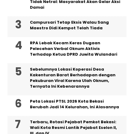
Tidak Netral: Masyarakat Akan Gelar Aksi
Damai
Campursari Tetap Eksis Walau Sang
Maestro Didi Kempot Telah Tiada
RPA Lebak Kecam Keras Dugaan
Pelecehan Verbal Oknum Aktivis
Terhadap Ketua DPRD Juwita Wulandari
Sebelumnya Lokasi Koperasi Desa
Kakenturan Barat Berhadapan dengan
Pekuburan Viral Karena Ulah Oknum,
Ternyata Ini Kebenarannya
Peta Lokasi PTSL 2026 Kota Bekasi
Berubah Jadi 14 Kelurahan, Ini Alasannya
‎Terbaru, Rotasi Pejabat Pemkot Bekasi:
Wali Kota Resmi Lantik Pejabat Eselon II,
III, dan IV ‎