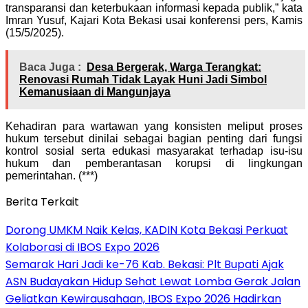
transparansi dan keterbukaan informasi kepada publik,” kata
Imran Yusuf, Kajari Kota Bekasi usai konferensi pers, Kamis
(15/5/2025).
Baca Juga :
Desa Bergerak, Warga Terangkat:
Renovasi Rumah Tidak Layak Huni Jadi Simbol
Kemanusiaan di Mangunjaya
Kehadiran para wartawan yang konsisten meliput proses
hukum tersebut dinilai sebagai bagian penting dari fungsi
kontrol sosial serta edukasi masyarakat terhadap isu-isu
hukum dan pemberantasan korupsi di lingkungan
pemerintahan. (***)
Berita Terkait
Dorong UMKM Naik Kelas, KADIN Kota Bekasi Perkuat
Kolaborasi di IBOS Expo 2026
‎Semarak Hari Jadi ke-76 Kab. Bekasi: Plt Bupati Ajak
ASN Budayakan Hidup Sehat Lewat Lomba Gerak Jalan
‎Geliatkan Kewirausahaan, IBOS Expo 2026 Hadirkan