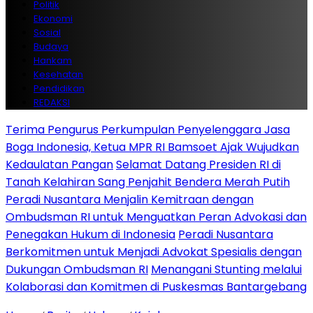
Politik
Ekonomi
Sosial
Budaya
Hankam
Kesehatan
Pendidikan
REDAKSI
Terima Pengurus Perkumpulan Penyelenggara Jasa
Boga Indonesia, Ketua MPR RI Bamsoet Ajak Wujudkan
Kedaulatan Pangan
Selamat Datang Presiden RI di
Tanah Kelahiran Sang Penjahit Bendera Merah Putih
Peradi Nusantara Menjalin Kemitraan dengan
Ombudsman RI untuk Menguatkan Peran Advokasi dan
Penegakan Hukum di Indonesia
Peradi Nusantara
Berkomitmen untuk Menjadi Advokat Spesialis dengan
Dukungan Ombudsman RI
Menangani Stunting melalui
Kolaborasi dan Komitmen di Puskesmas Bantargebang