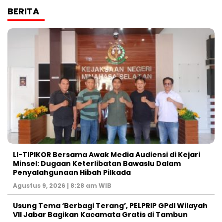
BERITA
LI-TIPIKOR Bersama Awak Media Audiensi di Kejari
Minsel: Dugaan Keterlibatan Bawaslu Dalam
Penyalahgunaan Hibah Pilkada
Agustus 9, 2026 | 8:28 am WIB
‎Usung Tema ‘Berbagi Terang’, PELPRIP GPdI Wilayah
VII Jabar Bagikan Kacamata Gratis di Tambun