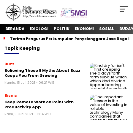
BERANDA
IDIOLOGI
POLITIK
EKONOMI
SOSIAL
BUDA
Terima Pengurus Perkumpulan Penyelenggara Jasa Boga In
Topik
Keeping
Buzz
Believing These 8 Myths About Buzz
Keeps You From Growing
Kamis, 15 Juli 2021 - 06:21 WIB
Bisnis
Keep Remote Work on Point with
Productivity App
Rabu, 9 Juni 2021 - 18:14 WIB