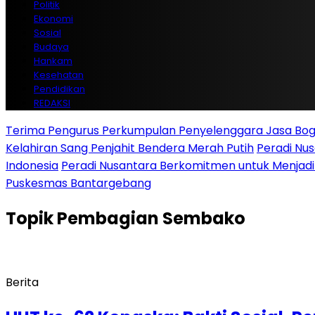
Politik
Ekonomi
Sosial
Budaya
Hankam
Kesehatan
Pendidikan
REDAKSI
Terima Pengurus Perkumpulan Penyelenggara Jasa Boga
Kelahiran Sang Penjahit Bendera Merah Putih
Peradi Nu
Indonesia
Peradi Nusantara Berkomitmen untuk Menjad
Puskesmas Bantargebang
Topik
Pembagian Sembako
Berita