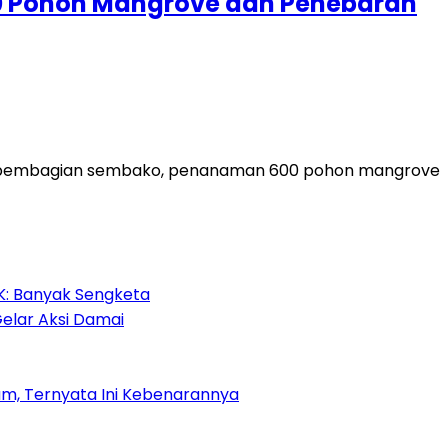
00 Pohon Mangrove dan Penebaran
ial, pembagian sembako, penanaman 600 pohon mangrove
HK: Banyak Sengketa
Gelar Aksi Damai
m, Ternyata Ini Kebenarannya