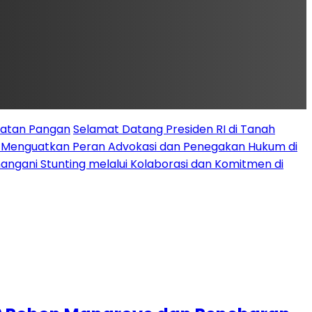
latan Pangan
Selamat Datang Presiden RI di Tanah
k Menguatkan Peran Advokasi dan Penegakan Hukum di
angani Stunting melalui Kolaborasi dan Komitmen di