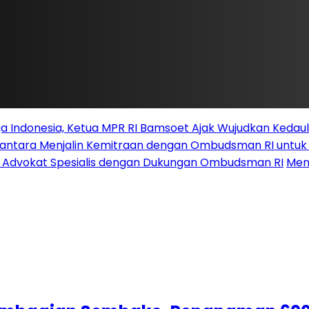
 Indonesia, Ketua MPR RI Bamsoet Ajak Wujudkan Kedau
santara Menjalin Kemitraan dengan Ombudsman RI untu
i Advokat Spesialis dengan Dukungan Ombudsman RI
Men