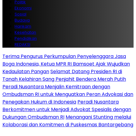
Politik
Ekonomi
Sosial
Budaya
Hankam
Kesehatan
Pendidikan
REDAKSI
Terima Pengurus Perkumpulan Penyelenggara Jasa
Boga Indonesia, Ketua MPR RI Bamsoet Ajak Wujudkan
Kedaulatan Pangan
Selamat Datang Presiden RI di
Tanah Kelahiran Sang Penjahit Bendera Merah Putih
Peradi Nusantara Menjalin Kemitraan dengan
Ombudsman RI untuk Menguatkan Peran Advokasi dan
Penegakan Hukum di Indonesia
Peradi Nusantara
Berkomitmen untuk Menjadi Advokat Spesialis dengan
Dukungan Ombudsman RI
Menangani Stunting melalui
Kolaborasi dan Komitmen di Puskesmas Bantargebang