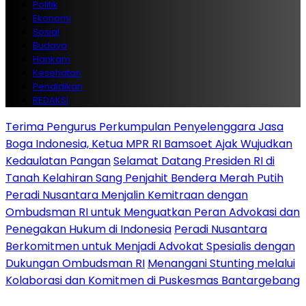
Politik
Ekonomi
Sosial
Budaya
Hankam
Kesehatan
Pendidikan
REDAKSI
Terima Pengurus Perkumpulan Penyelenggara Jasa
Boga Indonesia, Ketua MPR RI Bamsoet Ajak Wujudkan
Kedaulatan Pangan
Selamat Datang Presiden RI di
Tanah Kelahiran Sang Penjahit Bendera Merah Putih
Peradi Nusantara Menjalin Kemitraan dengan
Ombudsman RI untuk Menguatkan Peran Advokasi dan
Penegakan Hukum di Indonesia
Peradi Nusantara
Berkomitmen untuk Menjadi Advokat Spesialis dengan
Dukungan Ombudsman RI
Menangani Stunting melalui
Kolaborasi dan Komitmen di Puskesmas Bantargebang