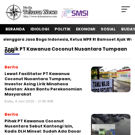
BERANDA
IDIOLOGI
POLITIK
EKONOMI
SOSIAL
BUDA
lenggara Jasa Boga Indonesia, Ketua MPR RI Bamsoet Ajak Wuju
Topik
PT Kawanua Coconut Nusantara Tumpaan
Dua
Berita
Lewat Fasilitator PT Kawanua
Coconut Nusantara Tumpaan,
Investor Asing Lirik Minahasa
Selatan: Akan Bantu Perekonomian
Masyarakat
Rabu, 4 Juni 2025 - 21:45 WIB
Berita
Pihak PT Kawanua Coconut
Nusantara Sebut Kantongi Izin,
Kadis DLH Minsel: Sudah Ada Dasar