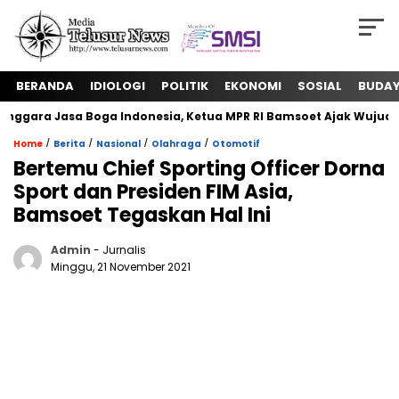
BERANDA
IDIOLOGI
POLITIK
EKONOMI
SOSIAL
BUDA
gara Jasa Boga Indonesia, Ketua MPR RI Bamsoet Ajak Wujudka
/
/
/
/
Home
Berita
Nasional
Olahraga
Otomotif
Bertemu Chief Sporting Officer Dorna
Sport dan Presiden FIM Asia,
Bamsoet Tegaskan Hal Ini
Admin
- Jurnalis
Minggu, 21 November 2021