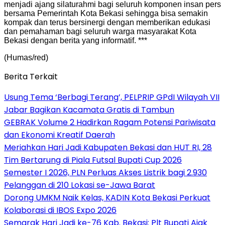
menjadi ajang silaturahmi bagi seluruh komponen insan pers
bersama Pemerintah Kota Bekasi sehingga bisa semakin
kompak dan terus bersinergi dengan memberikan edukasi
dan pemahaman bagi seluruh warga masyarakat Kota
Bekasi dengan berita yang informatif. ***
(Humas/red)
Berita Terkait
‎Usung Tema ‘Berbagi Terang’, PELPRIP GPdI Wilayah VII
Jabar Bagikan Kacamata Gratis di Tambun
GEBRAK Volume 2 Hadirkan Ragam Potensi Pariwisata
dan Ekonomi Kreatif Daerah
Meriahkan Hari Jadi Kabupaten Bekasi dan HUT RI, 28
Tim Bertarung di Piala Futsal Bupati Cup 2026
Semester I 2026, PLN Perluas Akses Listrik bagi 2.930
Pelanggan di 210 Lokasi se-Jawa Barat
Dorong UMKM Naik Kelas, KADIN Kota Bekasi Perkuat
Kolaborasi di IBOS Expo 2026
‎Semarak Hari Jadi ke-76 Kab. Bekasi: Plt Bupati Ajak