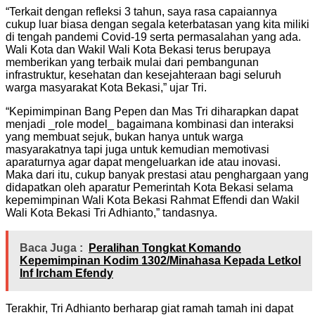
“Terkait dengan refleksi 3 tahun, saya rasa capaiannya
cukup luar biasa dengan segala keterbatasan yang kita miliki
di tengah pandemi Covid-19 serta permasalahan yang ada.
Wali Kota dan Wakil Wali Kota Bekasi terus berupaya
memberikan yang terbaik mulai dari pembangunan
infrastruktur, kesehatan dan kesejahteraan bagi seluruh
warga masyarakat Kota Bekasi,” ujar Tri.
“Kepimimpinan Bang Pepen dan Mas Tri diharapkan dapat
menjadi _role model_ bagaimana kombinasi dan interaksi
yang membuat sejuk, bukan hanya untuk warga
masyarakatnya tapi juga untuk kemudian memotivasi
aparaturnya agar dapat mengeluarkan ide atau inovasi.
Maka dari itu, cukup banyak prestasi atau penghargaan yang
didapatkan oleh aparatur Pemerintah Kota Bekasi selama
kepemimpinan Wali Kota Bekasi Rahmat Effendi dan Wakil
Wali Kota Bekasi Tri Adhianto,” tandasnya.
Baca Juga :
Peralihan Tongkat Komando
Kepemimpinan Kodim 1302/Minahasa Kepada Letkol
Inf Ircham Efendy
Terakhir, Tri Adhianto berharap giat ramah tamah ini dapat