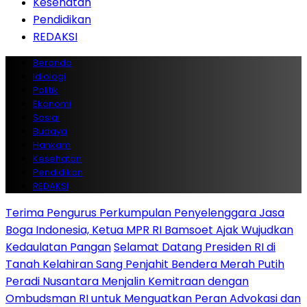
Kesehatan
Pendidikan
REDAKSI
Beranda
Idiologi
Politik
Ekonomi
Sosial
Budaya
Hankam
Kesehatan
Pendidikan
REDAKSI
Terima Pengurus Perkumpulan Penyelenggara Jasa
Boga Indonesia, Ketua MPR RI Bamsoet Ajak Wujudkan
Kedaulatan Pangan
Selamat Datang Presiden RI di
Tanah Kelahiran Sang Penjahit Bendera Merah Putih
Peradi Nusantara Menjalin Kemitraan dengan
Ombudsman RI untuk Menguatkan Peran Advokasi dan