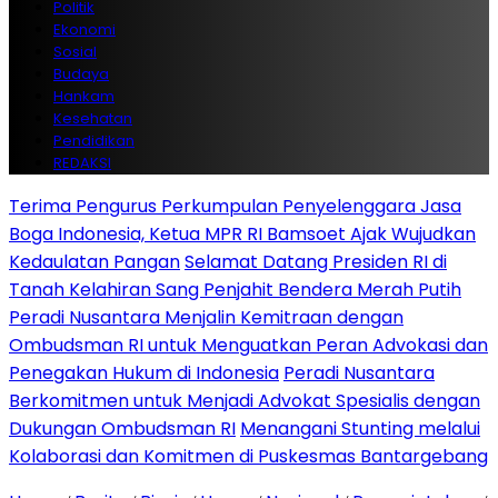
Politik
Ekonomi
Sosial
Budaya
Hankam
Kesehatan
Pendidikan
REDAKSI
Terima Pengurus Perkumpulan Penyelenggara Jasa
Boga Indonesia, Ketua MPR RI Bamsoet Ajak Wujudkan
Kedaulatan Pangan
Selamat Datang Presiden RI di
Tanah Kelahiran Sang Penjahit Bendera Merah Putih
Peradi Nusantara Menjalin Kemitraan dengan
Ombudsman RI untuk Menguatkan Peran Advokasi dan
Penegakan Hukum di Indonesia
Peradi Nusantara
Berkomitmen untuk Menjadi Advokat Spesialis dengan
Dukungan Ombudsman RI
Menangani Stunting melalui
Kolaborasi dan Komitmen di Puskesmas Bantargebang