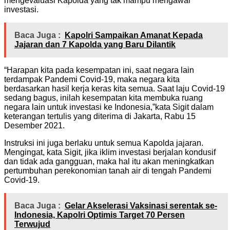
mengevaluasi Kapolda yang tak mampu mengawal
investasi.
Baca Juga :
Kapolri Sampaikan Amanat Kepada
Jajaran dan 7 Kapolda yang Baru Dilantik
“Harapan kita pada kesempatan ini, saat negara lain
terdampak Pandemi Covid-19, maka negara kita
berdasarkan hasil kerja keras kita semua. Saat laju Covid-19
sedang bagus, inilah kesempatan kita membuka ruang
negara lain untuk investasi ke Indonesia,”kata Sigit dalam
keterangan tertulis yang diterima di Jakarta, Rabu 15
Desember 2021.
Instruksi ini juga berlaku untuk semua Kapolda jajaran.
Mengingat, kata Sigit, jika iklim investasi berjalan kondusif
dan tidak ada gangguan, maka hal itu akan meningkatkan
pertumbuhan perekonomian tanah air di tengah Pandemi
Covid-19.
Baca Juga :
Gelar Akselerasi Vaksinasi serentak se-
Indonesia, Kapolri Optimis Target 70 Persen
Terwujud