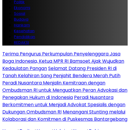
Politik
Ekonomi
Sosial
Budaya
Hankam
Kesehatan
Pendidikan
REDAKSI
Terima Pengurus Perkumpulan Penyelenggara Jasa
Boga Indonesia, Ketua MPR RI Bamsoet Ajak Wujudkan
Kedaulatan Pangan
Selamat Datang Presiden RI di
Tanah Kelahiran Sang Penjahit Bendera Merah Putih
Peradi Nusantara Menjalin Kemitraan dengan
Ombudsman RI untuk Menguatkan Peran Advokasi dan
Penegakan Hukum di Indonesia
Peradi Nusantara
Berkomitmen untuk Menjadi Advokat Spesialis dengan
Dukungan Ombudsman RI
Menangani Stunting melalui
Kolaborasi dan Komitmen di Puskesmas Bantargebang