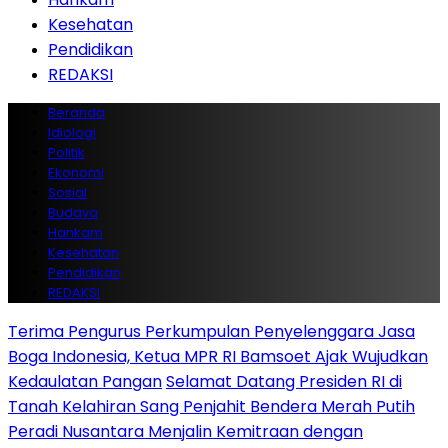
Kesehatan
Pendidikan
REDAKSI
Beranda
Idiologi
Politik
Ekonomi
Sosial
Budaya
Hankam
Kesehatan
Pendidikan
REDAKSI
Terima Pengurus Perkumpulan Penyelenggara Jasa
Boga Indonesia, Ketua MPR RI Bamsoet Ajak Wujudkan
Kedaulatan Pangan
Selamat Datang Presiden RI di
Tanah Kelahiran Sang Penjahit Bendera Merah Putih
Peradi Nusantara Menjalin Kemitraan dengan