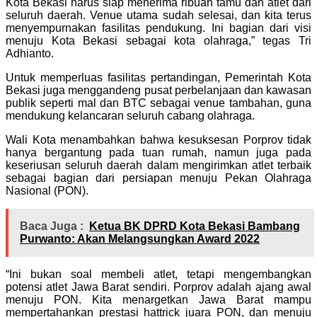
Kota Bekasi harus siap menerima ribuan tamu dan atlet dari
seluruh daerah. Venue utama sudah selesai, dan kita terus
menyempurnakan fasilitas pendukung. Ini bagian dari visi
menuju Kota Bekasi sebagai kota olahraga,” tegas Tri
Adhianto.
Untuk memperluas fasilitas pertandingan, Pemerintah Kota
Bekasi juga menggandeng pusat perbelanjaan dan kawasan
publik seperti mal dan BTC sebagai venue tambahan, guna
mendukung kelancaran seluruh cabang olahraga.
Wali Kota menambahkan bahwa kesuksesan Porprov tidak
hanya bergantung pada tuan rumah, namun juga pada
keseriusan seluruh daerah dalam mengirimkan atlet terbaik
sebagai bagian dari persiapan menuju Pekan Olahraga
Nasional (PON).
Baca Juga :
Ketua BK DPRD Kota Bekasi Bambang
Purwanto: Akan Melangsungkan Award 2022
“Ini bukan soal membeli atlet, tetapi mengembangkan
potensi atlet Jawa Barat sendiri. Porprov adalah ajang awal
menuju PON. Kita menargetkan Jawa Barat mampu
mempertahankan prestasi hattrick juara PON, dan menuju