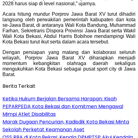
2028 harus siap di level nasional,” ujarnya.
Acara hitung mundur Porprov Jawa Barat XV turut dihadiri
langsung oleh perwakilan pemerintah kabupaten dan kota
se-Jawa Barat, di antaranya Wali Kota Bandung, Muhammad
Farhan, Sekretraris Dispora Provinsi Jawa Barat serta Wakil
Wali Kota Bekasi, Abdul Harris Bobihoe mendampingi Wali
Kota Bekasi turut ikut serta dalam acara tersebut.
Dengan persiapan yang matang dan kolaborasi seluruh
wilayah, Porprov Jawa Barat XV diharapkan menjadi
momentum kebangkitan olahraga daerah sekaligus
mengukuhkan Kota Bekasi sebagai pusat sport city di Jawa
Barat.
Berita Terkait
Ketika Hukum Berjalan Bersama Harapan: Kisah
PEPARPEDA Kota Bekasi dan Komitmen Mengawal
Mimpi Atlet Disabilitas
‎Marak Dugaan Pencurian, Kadisdik Kota Bekasi Minta
Sekolah Perketat Keamanan Aset
‎OSS RBA di Kota Bekasi, Kepala DPMPTSP Akui Kendala