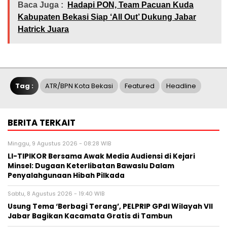
Baca Juga :
Hadapi PON, Team Pacuan Kuda
Kabupaten Bekasi Siap ‘All Out’ Dukung Jabar
Hatrick Juara
Tag :
ATR/BPN Kota Bekasi
Featured
Headline
BERITA TERKAIT
Minggu, 9 Agustus 2026 - 08:28 WIB
LI-TIPIKOR Bersama Awak Media Audiensi di Kejari
Minsel: Dugaan Keterlibatan Bawaslu Dalam
Penyalahgunaan Hibah Pilkada
Sabtu, 8 Agustus 2026 - 19:40 WIB
‎Usung Tema ‘Berbagi Terang’, PELPRIP GPdI Wilayah VII
Jabar Bagikan Kacamata Gratis di Tambun