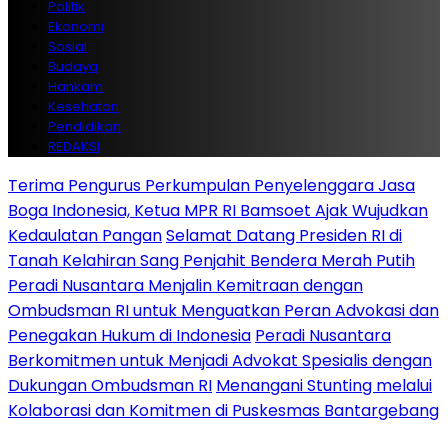
Politik
Ekonomi
Sosial
Budaya
Hankam
Kesehatan
Pendidikan
REDAKSI
Terima Pengurus Perkumpulan Penyelenggara Jasa
Boga Indonesia, Ketua MPR RI Bamsoet Ajak Wujudkan
Kedaulatan Pangan
Selamat Datang Presiden RI di
Tanah Kelahiran Sang Penjahit Bendera Merah Putih
Peradi Nusantara Menjalin Kemitraan dengan
Ombudsman RI untuk Menguatkan Peran Advokasi dan
Penegakan Hukum di Indonesia
Peradi Nusantara
Berkomitmen untuk Menjadi Advokat Spesialis dengan
Dukungan Ombudsman RI
Menangani Stunting melalui
Kolaborasi dan Komitmen di Puskesmas Bantargebang