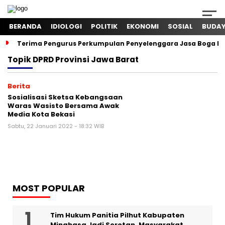
BERANDA
IDIOLOGI
POLITIK
EKONOMI
SOSIAL
BUDA
Terima Pengurus Perkumpulan Penyelenggara Jasa Boga In
Topik
DPRD Provinsi Jawa Barat
Berita
Sosialisasi Sketsa Kebangsaan
Waras Wasisto Bersama Awak
Media Kota Bekasi
Sabtu, 22 Januari 2022 - 18:32 WIB
MOST POPULAR
Tim Hukum Panitia Pilhut Kabupaten
Minahasa Jadi Sorotan, Masyarakat