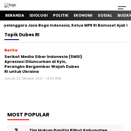
BERANDA
IDIOLOGI
POLITIK
EKONOMI
SOSIAL
BUDA
yelenggara Jasa Boga Indonesia, Ketua MPR RI Bamsoet Ajak W
Topik
Dubes RI
Berita
Serikat Media Siber Indonesia (SMSI)
Apresiasi Diluncurkan di Kyiv,
Perangko Bergambar Wajah Dubes
RI untuk Ukraina
Jumat, 22 Oktober 2021 - 13:59 WIB
MOST POPULAR
Tim Hukum Panitia Pilhut Kabupaten