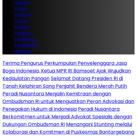
Idiologi
Politik
Ekonomi
Sosial
Budaya
Hankam
Kesehatan
Pendidikan
REDAKSI
Terima Pengurus Perkumpulan Penyelenggara Jasa
Boga Indonesia, Ketua MPR RI Bamsoet Ajak Wujudkan
Kedaulatan Pangan
Selamat Datang Presiden RI di
Tanah Kelahiran Sang Penjahit Bendera Merah Putih
Peradi Nusantara Menjalin Kemitraan dengan
Ombudsman RI untuk Menguatkan Peran Advokasi dan
Penegakan Hukum di Indonesia
Peradi Nusantara
Berkomitmen untuk Menjadi Advokat Spesialis dengan
Dukungan Ombudsman RI
Menangani Stunting melalui
Kolaborasi dan Komitmen di Puskesmas Bantargebang