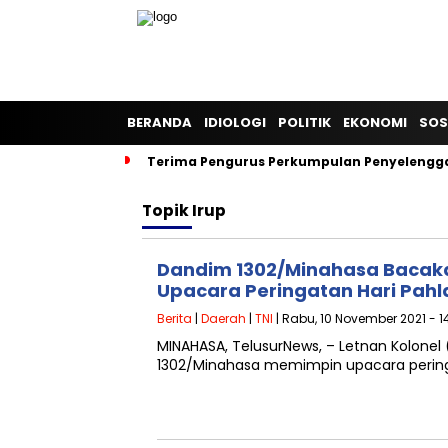
BERANDA
IDIOLOGI
POLITIK
EKONOMI
SOS
Terima Pengurus Perkumpulan Penyelengga
Topik
Irup
Dandim 1302/Minahasa Bacakan
Upacara Peringatan Hari Pah
Berita
|
Daerah
|
TNI
| Rabu, 10 November 2021 - 1
MINAHASA, TelusurNews, – Letnan Kolonel (
1302/Minahasa memimpin upacara pering