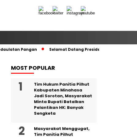
edaulatan Pangan
Selamat Datang Presiden RI di Tanah Kel
MOST POPULAR
Tim Hukum Panitia Pilhut
Kabupaten Minahasa
Jadi Sorotan, Masyarakat
Minta Bupati Batalkan
Pelantikan HK: Banyak
Sengketa
Masyarakat Menggugat,
Tim Panitia Pilhut