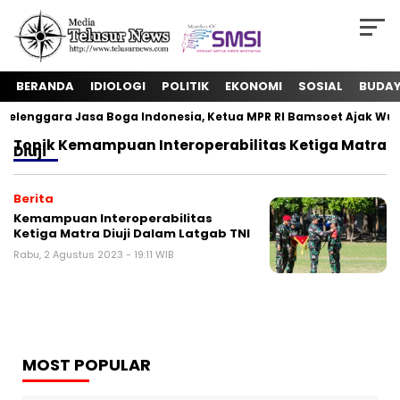
BERANDA
IDIOLOGI
POLITIK
EKONOMI
SOSIAL
BUDA
lenggara Jasa Boga Indonesia, Ketua MPR RI Bamsoet Ajak Wuj
Topik
Kemampuan Interoperabilitas Ketiga Matra
Diuji
Berita
Kemampuan Interoperabilitas
Ketiga Matra Diuji Dalam Latgab TNI
Rabu, 2 Agustus 2023 - 19:11 WIB
MOST POPULAR