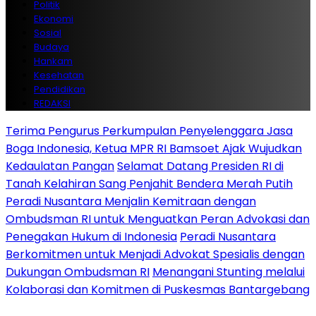
Politik
Ekonomi
Sosial
Budaya
Hankam
Kesehatan
Pendidikan
REDAKSI
Terima Pengurus Perkumpulan Penyelenggara Jasa
Boga Indonesia, Ketua MPR RI Bamsoet Ajak Wujudkan
Kedaulatan Pangan
Selamat Datang Presiden RI di
Tanah Kelahiran Sang Penjahit Bendera Merah Putih
Peradi Nusantara Menjalin Kemitraan dengan
Ombudsman RI untuk Menguatkan Peran Advokasi dan
Penegakan Hukum di Indonesia
Peradi Nusantara
Berkomitmen untuk Menjadi Advokat Spesialis dengan
Dukungan Ombudsman RI
Menangani Stunting melalui
Kolaborasi dan Komitmen di Puskesmas Bantargebang