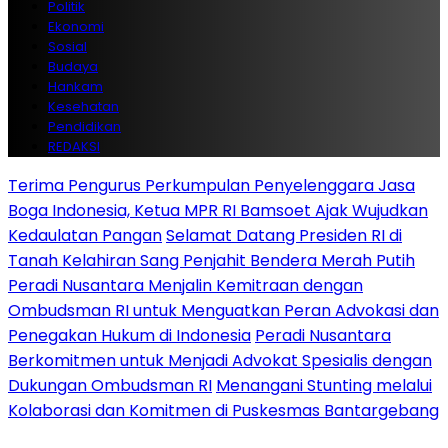
Politik
Ekonomi
Sosial
Budaya
Hankam
Kesehatan
Pendidikan
REDAKSI
Terima Pengurus Perkumpulan Penyelenggara Jasa
Boga Indonesia, Ketua MPR RI Bamsoet Ajak Wujudkan
Kedaulatan Pangan
Selamat Datang Presiden RI di
Tanah Kelahiran Sang Penjahit Bendera Merah Putih
Peradi Nusantara Menjalin Kemitraan dengan
Ombudsman RI untuk Menguatkan Peran Advokasi dan
Penegakan Hukum di Indonesia
Peradi Nusantara
Berkomitmen untuk Menjadi Advokat Spesialis dengan
Dukungan Ombudsman RI
Menangani Stunting melalui
Kolaborasi dan Komitmen di Puskesmas Bantargebang