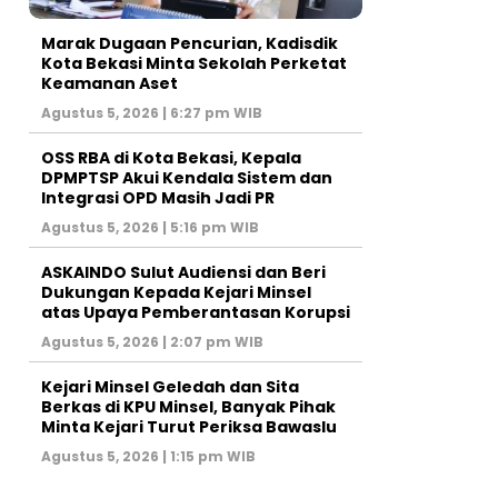
‎Marak Dugaan Pencurian, Kadisdik
Kota Bekasi Minta Sekolah Perketat
Keamanan Aset
Agustus 5, 2026 | 6:27 pm WIB
‎OSS RBA di Kota Bekasi, Kepala
DPMPTSP Akui Kendala Sistem dan
Integrasi OPD Masih Jadi PR
Agustus 5, 2026 | 5:16 pm WIB
ASKAINDO Sulut Audiensi dan Beri
Dukungan Kepada Kejari Minsel
atas Upaya Pemberantasan Korupsi
Agustus 5, 2026 | 2:07 pm WIB
Kejari Minsel Geledah dan Sita
Berkas di KPU Minsel, Banyak Pihak
Minta Kejari Turut Periksa Bawaslu
Agustus 5, 2026 | 1:15 pm WIB