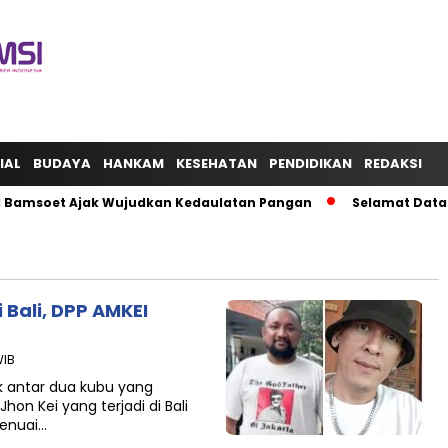
IAL
BUDAYA
HANKAM
KESEHATAN
PENDIDIKAN
REDAKSI
amsoet Ajak Wujudkan Kedaulatan Pangan
Selamat Datang Pr
Bali, DPP AMKEI
WIB
k antar dua kubu yang
n Kei yang terjadi di Bali
menuai…