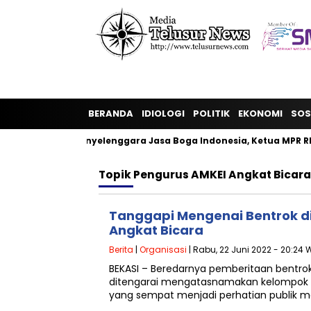
BERANDA
IDIOLOGI
POLITIK
EKONOMI
SOS
rkumpulan Penyelenggara Jasa Boga Indonesia, Ketua MPR RI B
Topik
Pengurus AMKEI Angkat Bicara
Tanggapi Mengenai Bentrok di 
Angkat Bicara
Berita
|
Organisasi
| Rabu, 22 Juni 2022 - 20:24 
BEKASI – Beredarnya pemberitaan bentro
ditengarai mengatasnamakan kelompok Jho
yang sempat menjadi perhatian publik 