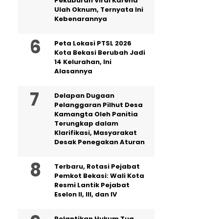
Pekuburan Viral Karena
Ulah Oknum, Ternyata Ini
Kebenarannya
Peta Lokasi PTSL 2026
Kota Bekasi Berubah Jadi
14 Kelurahan, Ini
Alasannya
Delapan Dugaan
Pelanggaran Pilhut Desa
Kamangta Oleh Panitia
Terungkap dalam
Klarifikasi, Masyarakat
Desak Penegakan Aturan
‎Terbaru, Rotasi Pejabat
Pemkot Bekasi: Wali Kota
Resmi Lantik Pejabat
Eselon II, III, dan IV ‎
Pelantikan Hukum Tua