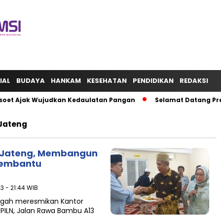
IAL
BUDAYA
HANKAM
KESEHATAN
PENDIDIKAN
REDAKSI
t Ajak Wujudkan Kedaulatan Pangan
Selamat Datang Preside
 Jateng
S Jateng, Membangun
Membantu
23 - 21:44 WIB
engah meresmikan Kantor
PPILN, Jalan Rawa Bambu A13