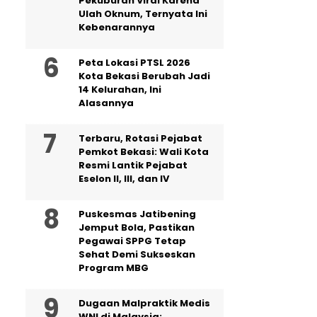
Pekuburan Viral Karena
Ulah Oknum, Ternyata Ini
Kebenarannya
Peta Lokasi PTSL 2026
Kota Bekasi Berubah Jadi
14 Kelurahan, Ini
Alasannya
‎Terbaru, Rotasi Pejabat
Pemkot Bekasi: Wali Kota
Resmi Lantik Pejabat
Eselon II, III, dan IV ‎
Puskesmas Jatibening
Jemput Bola, Pastikan
Pegawai SPPG Tetap
Sehat Demi Sukseskan
Program MBG
‎Dugaan Malpraktik Medis
WNI di Malaysia: