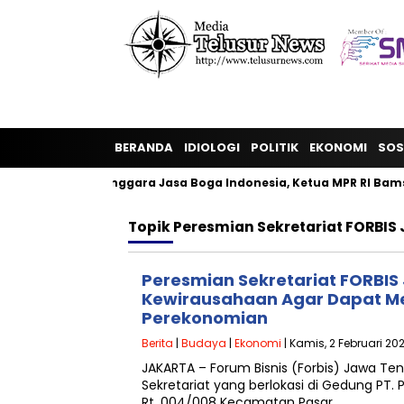
BERANDA
IDIOLOGI
POLITIK
EKONOMI
SOS
pulan Penyelenggara Jasa Boga Indonesia, Ketua MPR RI Bamsoe
Topik
Peresmian Sekretariat FORBIS
Peresmian Sekretariat FORBI
Kewirausahaan Agar Dapat 
Perekonomian
Berita
|
Budaya
|
Ekonomi
| Kamis, 2 Februari 20
JAKARTA – Forum Bisnis (Forbis) Jawa T
Sekretariat yang berlokasi di Gedung PT. 
Rt. 004/008 Kecamatan Pasar…