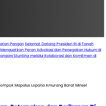
latan Pangan
Selamat Datang Presiden RI di Tanah
k Menguatkan Peran Advokasi dan Penegakan Hukum di
angani Stunting melalui Kolaborasi dan Komitmen di