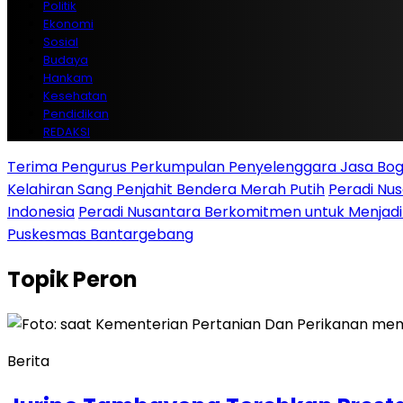
Politik
Ekonomi
Sosial
Budaya
Hankam
Kesehatan
Pendidikan
REDAKSI
Terima Pengurus Perkumpulan Penyelenggara Jasa Boga
Kelahiran Sang Penjahit Bendera Merah Putih
Peradi Nu
Indonesia
Peradi Nusantara Berkomitmen untuk Menjad
Puskesmas Bantargebang
Topik
Peron
Berita