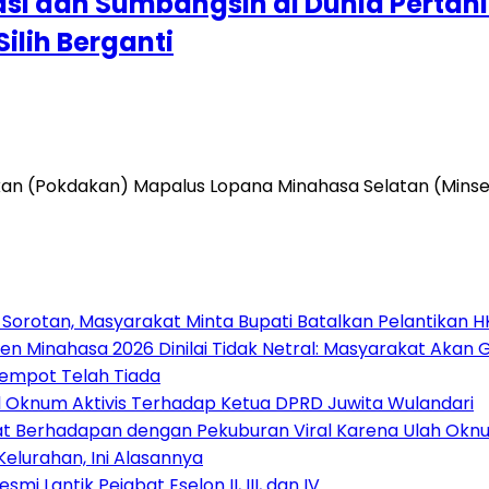
i dan Sumbangsih di Dunia Pertani
ilih Berganti
kan (Pokdakan) Mapalus Lopana Minahasa Selatan (Mins
 Sorotan, Masyarakat Minta Bupati Batalkan Pelantikan 
en Minahasa 2026 Dinilai Tidak Netral: Masyarakat Akan 
Kempot Telah Tiada
Oknum Aktivis Terhadap Ketua DPRD Juwita Wulandari
at Berhadapan dengan Pekuburan Viral Karena Ulah Oknu
Kelurahan, Ini Alasannya
i Lantik Pejabat Eselon II, III, dan IV ‎