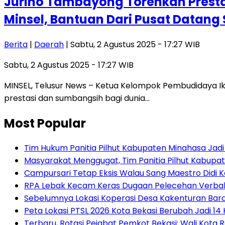
Jurino Tambayong Torehkan Prestas
Minsel, Bantuan Dari Pusat Datang S
Berita
|
Daerah
| Sabtu, 2 Agustus 2025 - 17:27 WIB
Sabtu, 2 Agustus 2025 - 17:27 WIB
MINSEL, Telusur News – Ketua Kelompok Pembudidaya I
prestasi dan sumbangsih bagi dunia…
Most Popular
Tim Hukum Panitia Pilhut Kabupaten Minahasa Jadi
Masyarakat Menggugat, Tim Panitia Pilhut Kabupat
Campursari Tetap Eksis Walau Sang Maestro Didi 
RPA Lebak Kecam Keras Dugaan Pelecehan Verbal 
Sebelumnya Lokasi Koperasi Desa Kakenturan Bar
Peta Lokasi PTSL 2026 Kota Bekasi Berubah Jadi 14 
‎Terbaru, Rotasi Pejabat Pemkot Bekasi: Wali Kota Resm