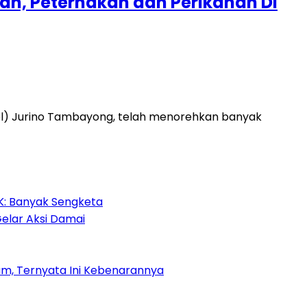
an, Peternakan dan Perikanan Di
el) Jurino Tambayong, telah menorehkan banyak
HK: Banyak Sengketa
Gelar Aksi Damai
m, Ternyata Ini Kebenarannya