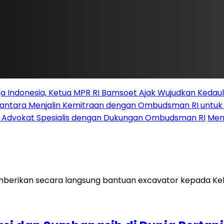
 Indonesia, Ketua MPR RI Bamsoet Ajak Wujudkan Kedau
santara Menjalin Kemitraan dengan Ombudsman RI untu
i Advokat Spesialis dengan Dukungan Ombudsman RI
Men