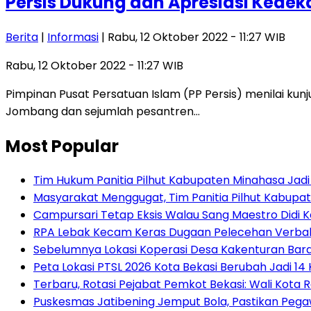
Persis Dukung dan Apresiasi Kede
Berita
|
Informasi
| Rabu, 12 Oktober 2022 - 11:27 WIB
Rabu, 12 Oktober 2022 - 11:27 WIB
Pimpinan Pusat Persatuan Islam (PP Persis) menilai k
Jombang dan sejumlah pesantren…
Most Popular
Tim Hukum Panitia Pilhut Kabupaten Minahasa Jadi
Masyarakat Menggugat, Tim Panitia Pilhut Kabupat
Campursari Tetap Eksis Walau Sang Maestro Didi 
RPA Lebak Kecam Keras Dugaan Pelecehan Verbal 
Sebelumnya Lokasi Koperasi Desa Kakenturan Bar
Peta Lokasi PTSL 2026 Kota Bekasi Berubah Jadi 14 
‎Terbaru, Rotasi Pejabat Pemkot Bekasi: Wali Kota Resm
Puskesmas Jatibening Jemput Bola, Pastikan Peg