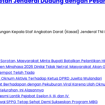
katan Jenderal Dudung dengan Pesa
unjungan Kepala Staf Angkatan Darat (Kasad) Jenderal T
 Sorotan, Masyarakat Minta Bupati Batalkan Pelantikan 
en Minahasa 2026 Dinilai Tidak Netral: Masyarakat Akan 
Kempot Telah Tiada
Oknum Aktivis Terhadap Ketua DPRD Juwita Wulandari
at Berhadapan dengan Pekuburan Viral Karena Ulah Oknu
Kelurahan, Ini Alasannya
i Lantik Pejabat Eselon II, III, dan IV ‎
awai SPPG Tetap Sehat Demi Sukseskan Program MBG