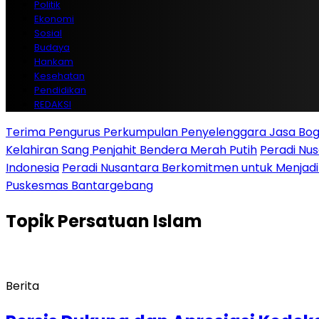
Politik
Ekonomi
Sosial
Budaya
Hankam
Kesehatan
Pendidikan
REDAKSI
Terima Pengurus Perkumpulan Penyelenggara Jasa Boga
Kelahiran Sang Penjahit Bendera Merah Putih
Peradi Nu
Indonesia
Peradi Nusantara Berkomitmen untuk Menjad
Puskesmas Bantargebang
Topik
Persatuan Islam
Berita