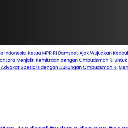
 Indonesia, Ketua MPR RI Bamsoet Ajak Wujudkan Kedau
santara Menjalin Kemitraan dengan Ombudsman RI untu
i Advokat Spesialis dengan Dukungan Ombudsman RI
Men