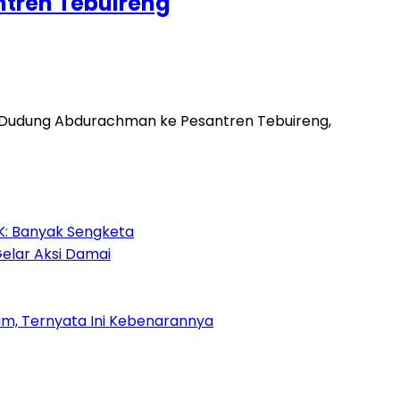
ntren Tebuireng
NI Dudung Abdurachman ke Pesantren Tebuireng,
HK: Banyak Sengketa
Gelar Aksi Damai
m, Ternyata Ini Kebenarannya