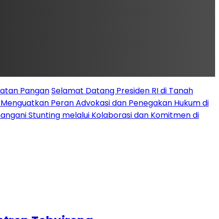
latan Pangan
Selamat Datang Presiden RI di Tanah
k Menguatkan Peran Advokasi dan Penegakan Hukum di
angani Stunting melalui Kolaborasi dan Komitmen di