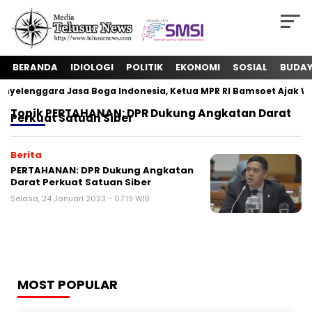
BERANDA
IDIOLOGI
POLITIK
EKONOMI
SOSIAL
BUDA
yelenggara Jasa Boga Indonesia, Ketua MPR RI Bamsoet Ajak Wu
Topik
PERTAHANAN: DPR Dukung Angkatan Darat
Perkuat Satuan Siber
Berita
PERTAHANAN: DPR Dukung Angkatan
Darat Perkuat Satuan Siber
Selasa, 24 Januari 2023 - 07:19 WIB
MOST POPULAR