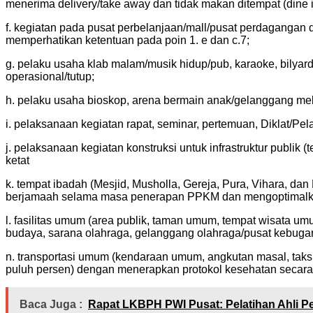
menerima delivery/take away dan tidak makan ditempat (dine i
f. kegiatan pada pusat perbelanjaan/mall/pusat perdagangan 
memperhatikan ketentuan pada poin 1. e dan c.7;
g. pelaku usaha klab malam/musik hidup/pub, karaoke, bilyard
operasional/tutup;
h. pelaku usaha bioskop, arena bermain anak/gelanggang mek
i. pelaksanaan kegiatan rapat, seminar, pertemuan, Diklat/P
j. pelaksanaan kegiatan konstruksi untuk infrastruktur publi
ketat
k. tempat ibadah (Mesjid, Musholla, Gereja, Pura, Vihara, d
berjamaah selama masa penerapan PPKM dan mengoptimalka
l. fasilitas umum (area publik, taman umum, tempat wisata um
budaya, sarana olahraga, gelanggang olahraga/pusat kebuga
n. transportasi umum (kendaraan umum, angkutan masal, taks
puluh persen) dengan menerapkan protokol kesehatan secara l
Baca Juga :
Rapat LKBPH PWI Pusat: Pelatihan Ahli P