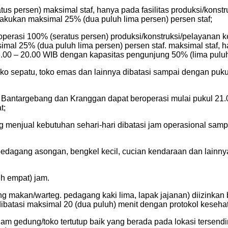
eratus persen) maksimal staf, hanya pada fasilitas produksi/ko
akukan maksimal 25% (dua puluh lima persen) persen staf;
 beroperasi 100% (seratus persen) produksi/konstruksi/pelayana
l 25% (dua puluh lima persen) persen staf. maksimal staf, han
06.00 – 20.00 WIB dengan kapasitas pengunjung 50% (lima puluh
 toko sepatu, toko emas dan lainnya dibatasi sampai dengan p
ru, Bantargebang dan Kranggan dapat beroperasi mulai pukul 
t;
ng menjual kebutuhan sehari-hari dibatasi jam operasional sa
 pedagang asongan, bengkel kecil, cucian kendaraan dan lainn
uh empat) jam.
 makan/warteg. pedagang kaki lima, lapak jajanan) diizinka
batasi maksimal 20 (dua puluh) menit dengan protokol kesehat
lam gedung/toko tertutup baik yang berada pada lokasi tersend