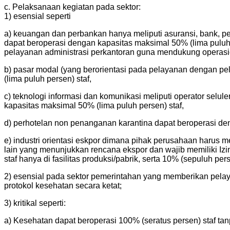
c. Pelaksanaan kegiatan pada sektor:
1) esensial seperti
a) keuangan dan perbankan hanya meliputi asuransi, bank, p
dapat beroperasi dengan kapasitas maksimal 50% (lima puluh 
pelayanan administrasi perkantoran guna mendukung operasi
b) pasar modal (yang berorientasi pada pelayanan dengan pe
(lima puluh persen) staf,
c) teknologi informasi dan komunikasi meliputi operator selul
kapasitas maksimal 50% (lima puluh persen) staf,
d) perhotelan non penanganan karantina dapat beroperasi den
e) industri orientasi eskpor dimana pihak perusahaan harus
lain yang menunjukkan rencana ekspor dan wajib memiliki Izi
staf hanya di fasilitas produksi/pabrik, serta 10% (sepuluh 
2) esensial pada sektor pemerintahan yang memberikan pelay
protokol kesehatan secara ketat;
3) kritikal seperti:
a) Kesehatan dapat beroperasi 100% (seratus persen) staf ta