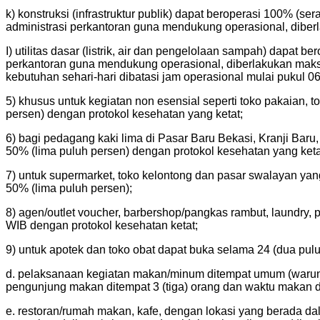
k) konstruksi (infrastruktur publik) dapat beroperasi 100% (s
administrasi perkantoran guna mendukung operasional, diberl
I) utilitas dasar (listrik, air dan pengelolaan sampah) dapat
perkantoran guna mendukung operasional, diberlakukan maksima
kebutuhan sehari-hari dibatasi jam operasional mulai pukul 
5) khusus untuk kegiatan non esensial seperti toko pakaian,
persen) dengan protokol kesehatan yang ketat;
6) bagi pedagang kaki lima di Pasar Baru Bekasi, Kranji Ba
50% (lima puluh persen) dengan protokol kesehatan yang keta
7) untuk supermarket, toko kelontong dan pasar swalayan ya
50% (lima puluh persen);
8) agen/outlet voucher, barbershop/pangkas rambut, laundry,
WIB dengan protokol kesehatan ketat;
9) untuk apotek dan toko obat dapat buka selama 24 (dua pul
d. pelaksanaan kegiatan makan/minum ditempat umum (warung
pengunjung makan ditempat 3 (tiga) orang dan waktu makan di
e. restoran/rumah makan, kafe, dengan lokasi yang berada da