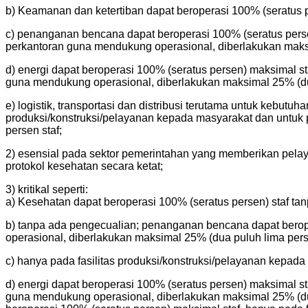
b) Keamanan dan ketertiban dapat beroperasi 100% (seratus p
c) penanganan bencana dapat beroperasi 100% (seratus persen
perkantoran guna mendukung operasional, diberlakukan maksi
d) energi dapat beroperasi 100% (seratus persen) maksimal st
guna mendukung operasional, diberlakukan maksimal 25% (dua
e) logistik, transportasi dan distribusi terutama untuk kebut
produksi/konstruksi/pelayanan kepada masyarakat dan untuk 
persen staf;
2) esensial pada sektor pemerintahan yang memberikan pelay
protokol kesehatan secara ketat;
3) kritikal seperti:
a) Kesehatan dapat beroperasi 100% (seratus persen) staf ta
b) tanpa ada pengecualian; penanganan bencana dapat berop
operasional, diberlakukan maksimal 25% (dua puluh lima perse
c) hanya pada fasilitas produksi/konstruksi/pelayanan kepada
d) energi dapat beroperasi 100% (seratus persen) maksimal st
guna mendukung operasional, diberlakukan maksimal 25% (dua p