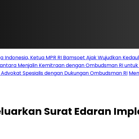
 Indonesia, Ketua MPR RI Bamsoet Ajak Wujudkan Kedau
santara Menjalin Kemitraan dengan Ombudsman RI untu
i Advokat Spesialis dengan Dukungan Ombudsman RI
Men
eluarkan Surat Edaran Imp