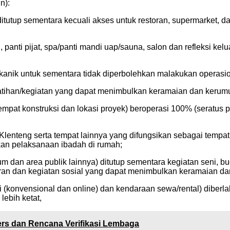
n):
ditutup sementara kecuali akses untuk restoran, supermarket,
, panti pijat, spa/panti mandi uap/sauna, salon dan refleksi k
anik untuk sementara tidak diperbolehkan malakukan operasion
elatihan/kegiatan yang dapat menimbulkan keramaian dan kerum
k (tempat konstruksi dan lokasi proyek) beroperasi 100% (serat
an Klenteng serta tempat lainnya yang difungsikan sebagai tem
n pelaksanaan ibadah di rumah;
um dan area publik lainnya) ditutup sementara kegiatan seni, b
ran dan kegiatan sosial yang dapat menimbulkan keramaian da
i (konvensional dan online) dan kendaraan sewa/rental) diber
ebih ketat,
ers dan Rencana Verifikasi Lembaga