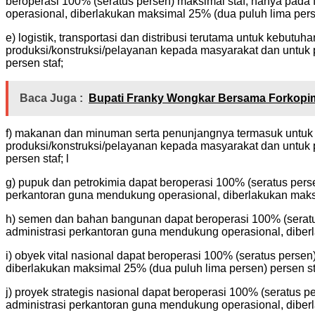
beroperasi 100% (seratus persen) maksimal staf, hanya pada
operasional, diberlakukan maksimal 25% (dua puluh lima perse
e) logistik, transportasi dan distribusi terutama untuk kebut
produksi/konstruksi/pelayanan kepada masyarakat dan untuk 
persen staf;
Baca Juga :
Bupati Franky Wongkar Bersama Forkopim
f) makanan dan minuman serta penunjangnya termasuk untuk t
produksi/konstruksi/pelayanan kepada masyarakat dan untuk 
persen staf; l
g) pupuk dan petrokimia dapat beroperasi 100% (seratus pers
perkantoran guna mendukung operasional, diberlakukan maksi
h) semen dan bahan bangunan dapat beroperasi 100% (seratus
administrasi perkantoran guna mendukung operasional, diberl
i) obyek vital nasional dapat beroperasi 100% (seratus perse
diberlakukan maksimal 25% (dua puluh lima persen) persen st
j) proyek strategis nasional dapat beroperasi 100% (seratus 
administrasi perkantoran guna mendukung operasional, diberl