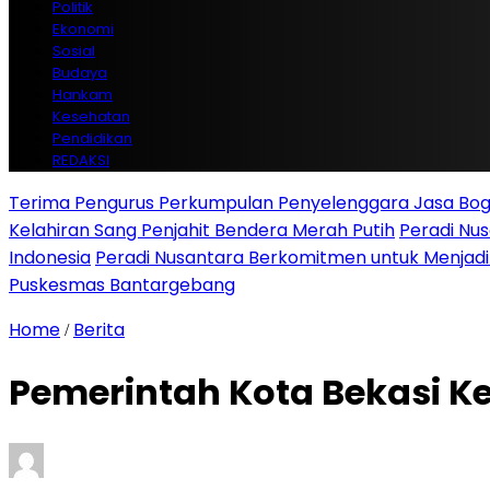
Politik
Ekonomi
Sosial
Budaya
Hankam
Kesehatan
Pendidikan
REDAKSI
Terima Pengurus Perkumpulan Penyelenggara Jasa Boga
Kelahiran Sang Penjahit Bendera Merah Putih
Peradi Nu
Indonesia
Peradi Nusantara Berkomitmen untuk Menjad
Puskesmas Bantargebang
Home
Berita
/
Pemerintah Kota Bekasi K