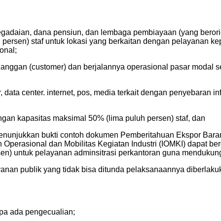
egadaian, dana pensiun, dan lembaga pembiayaan (yang berori
persen) staf untuk lokasi yang berkaitan dengan pelayanan ke
onal;
langgan (customer) dan berjalannya operasional pasar modal 
er, data center. internet, pos, media terkait dengan penyebara
gan kapasitas maksimal 50% (lima puluh persen) staf, dan
 menunjukkan bukti contoh dokumen Pemberitahuan Ekspor Bara
n Operasional dan Mobilitas Kegiatan Industri (IOMKI) dapat b
persen) untuk pelayanan adminsitrasi perkantoran guna mendukun
anan publik yang tidak bisa ditunda pelaksanaannya diberlak
npa ada pengecualian;