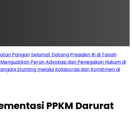
latan Pangan
Selamat Datang Presiden RI di Tanah
k Menguatkan Peran Advokasi dan Penegakan Hukum di
angani Stunting melalui Kolaborasi dan Komitmen di
lementasi PPKM Darurat