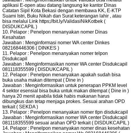
aplikasi E-open atau datang langsung ke kantor Dinas
Catatan Sipil Kota Bekasi dengan membawa KK, E-KTP
Suami Istri, Buku Nikah dan Surat keterangan lahir , atau
bisa melalui Link https;//bit.ly/ValidasiNikKotbek (
DISDUKCAPIL )
10. Pelapor : Penelpon menanyakan nomer Dinas
Kesahatan
Jawaban : Menginformasi nomer WA center Dinkes
082168446306 ( DINKES )
11. Pelapor : Penelpon menanyakan nomer telpon
Disdukcapil
Jawaban : Menginformasikan nomer WA center Disdukcapil
081118355599 ( DISDUKCAPIL )
12. Pelapor : Penelpon menanyakan apakah sudah bisa
buka usaha makan ditempat ( Dine in )
Jawaban : Menginformasikan untuk penerapan PPKM level
4 sektor esensial bisa buka untuk makan ditempat ( Dine in )
hanya 20 menit apabila tidak habis makanan harus
dibungkus dan tetap menjaga prokes. Sesuai arahan OPD
terkait ( SEKDA )
13. Pelapor : Penelpon menanyakan nomer tlpn disdukcapil
Jawaban : Menginformasikan nomer WA center Disdukcapil
081118355599 sesuai arahan OPD terkait ( DISDUKCAPIL )
14. Pelapor : Penelpon menanyakan nomer dinas kesehatan