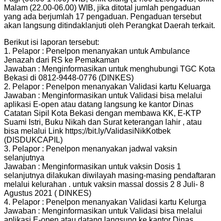
Malam (22.00-06.00) WIB, jika ditotal jumlah pengaduan
yang ada berjumlah 17 pengaduan. Pengaduan tersebut
akan langsung ditindaklanjuti oleh Perangkat Daerah terkait.
Berikut isi laporan tersebut:
1. Pelapor : Penelpon menanyakan untuk Ambulance
Jenazah dari RS ke Pemakaman
Jawaban : Menginformasikan untuk menghubungi TGC Kota
Bekasi di 0812-9448-0776 (DINKES)
2. Pelapor : Penelpon menanyakan Validasi kartu Keluarga
Jawaban : Menginformasikan untuk Validasi bisa melalui
aplikasi E-open atau datang langsung ke kantor Dinas
Catatan Sipil Kota Bekasi dengan membawa KK, E-KTP
Suami Istri, Buku Nikah dan Surat keterangan lahir , atau
bisa melalui Link https;//bit.ly/ValidasiNikKotbek
(DISDUKCAPIL)
3. Pelapor : Penelpon menanyakan jadwal vaksin
selanjutnya
Jawaban : Menginformasikan untuk vaksin Dosis 1
selanjutnya dilakukan diwilayah masing-masing pendaftaran
melalui kelurahan . untuk vaksin massal dossis 2 8 Juli- 8
Agustus 2021 ( DINKES)
4. Pelapor : Penelpon menanyakan Validasi kartu Kelurga
Jawaban : Menginformasikan untuk Validasi bisa melalui
aplikasi E-open atau datang langsung ke kantor Dinas