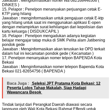
Jawaban : Mengiformasikan nomer Wa 082168446306 (
DINKES )
15. Pelapor : Penelpon menanyakan perjuangan cetak E-
KTP yang hilang
Jawaban : menginformasikan untuk pengajuan cetak E-ktp
yang hilang untuk saat ini menggunakan aplikasi E-open
dengan melampirkan surat kehilangan dari kepolisian dan
kartu keluarga ( DISDUKCAPIL )
16. Pelapor : Penelpon mengadukan adanya kegiatan
belajar mengajar tatap muka di SMK Pelita alam Jatibening
pondok gede
Jawaban : Menginformasikan akan teruskan ke OPD terkait
dalam hal ini kecamatan pondok gede ( Kecamatan )
17. Penelpon menanyakan nomer telpon BAPENDA Kota
Bekasi
Jawaban : Menginfomasikan nomer telepon Bapenda Kota
Bekasi 021-82654756 ( BAPENDA )
Baca Juga :
‎ ‎Seleksi JPT Pratama Kota Bekasi: 12
Peserta Lolos Tahap Makalah, Siap Hadapi
Wawancara Besok ‎
Tindak lanjut dari Perangkat Daerah diawasi secara
langsung oleh Wali Kota Bekasi Rahmat Effendi untuk