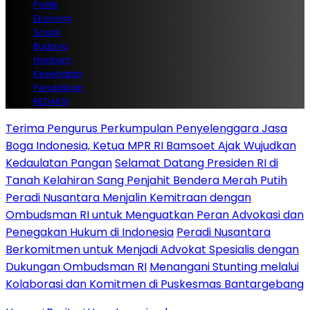
Politik
Ekonomi
Sosial
Budaya
Hankam
Kesehatan
Pendidikan
REDAKSI
Terima Pengurus Perkumpulan Penyelenggara Jasa
Boga Indonesia, Ketua MPR RI Bamsoet Ajak Wujudkan
Kedaulatan Pangan
Selamat Datang Presiden RI di
Tanah Kelahiran Sang Penjahit Bendera Merah Putih
Peradi Nusantara Menjalin Kemitraan dengan
Ombudsman RI untuk Menguatkan Peran Advokasi dan
Penegakan Hukum di Indonesia
Peradi Nusantara
Berkomitmen untuk Menjadi Advokat Spesialis dengan
Dukungan Ombudsman RI
Menangani Stunting melalui
Kolaborasi dan Komitmen di Puskesmas Bantargebang