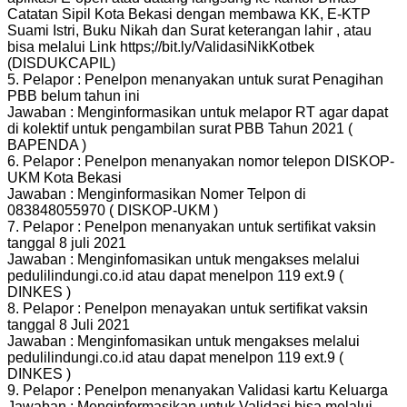
Catatan Sipil Kota Bekasi dengan membawa KK, E-KTP
Suami Istri, Buku Nikah dan Surat keterangan lahir , atau
bisa melalui Link https;//bit.ly/ValidasiNikKotbek
(DISDUKCAPIL)
5. Pelapor : Penelpon menanyakan untuk surat Penagihan
PBB belum tahun ini
Jawaban : Menginformasikan untuk melapor RT agar dapat
di kolektif untuk pengambilan surat PBB Tahun 2021 (
BAPENDA )
6. Pelapor : Penelpon menanyakan nomor telepon DISKOP-
UKM Kota Bekasi
Jawaban : Menginformasikan Nomer Telpon di
083848055970 ( DISKOP-UKM )
7. Pelapor : Penelpon menanyakan untuk sertifikat vaksin
tanggal 8 juli 2021
Jawaban : Menginfomasikan untuk mengakses melalui
pedulilindungi.co.id atau dapat menelpon 119 ext.9 (
DINKES )
8. Pelapor : Penelpon menayakan untuk sertifikat vaksin
tanggal 8 Juli 2021
Jawaban : Menginfomasikan untuk mengakses melalui
pedulilindungi.co.id atau dapat menelpon 119 ext.9 (
DINKES )
9. Pelapor : Penelpon menanyakan Validasi kartu Keluarga
Jawaban : Menginformasikan untuk Validasi bisa melalui