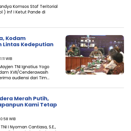
ndya Komsos Staf Teritorial
 ) Inf I Ketut Pande di
ua, Kodam
 Lintas Kedeputian
1:11 WIB
ayjen TNI Ignatius Yogo
angdam XVII/Cenderawasih
erima audiensi dari Tim…
dera Merah Putih,
Kapanpun Kami Tetap
20:58 WIB
NI I Nyoman Cantiasa, S.E.,