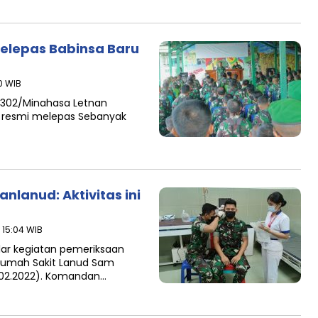
elepas Babinsa Baru
10 WIB
302/Minahasa Letnan
ra resmi melepas Sebanyak
…
nlanud: Aktivitas ini
- 15:04 WIB
ar kegiatan pemeriksaan
 Rumah Sakit Lanud Sam
.02.2022). Komandan…