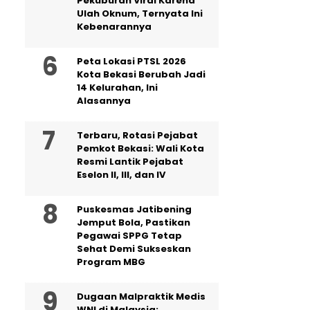
Pekuburan Viral Karena
Ulah Oknum, Ternyata Ini
Kebenarannya
Peta Lokasi PTSL 2026
Kota Bekasi Berubah Jadi
14 Kelurahan, Ini
Alasannya
‎Terbaru, Rotasi Pejabat
Pemkot Bekasi: Wali Kota
Resmi Lantik Pejabat
Eselon II, III, dan IV ‎
Puskesmas Jatibening
Jemput Bola, Pastikan
Pegawai SPPG Tetap
Sehat Demi Sukseskan
Program MBG
‎Dugaan Malpraktik Medis
WNI di Malaysia: