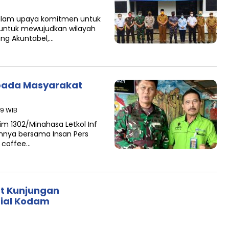
Dalam upaya komitmen untuk
 untuk mewujudkan wilayah
ang Akuntabel,…
Kepada Masyarakat
19 WIB
m 1302/Minahasa Letkol Inf
rannya bersama Insan Pers
 coffee…
t Kunjungan
rial Kodam