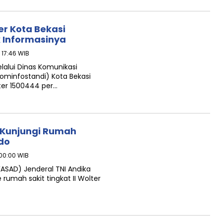
r Kota Bekasi
k Informasinya
 17:46 WIB
lalui Dinas Komunikasi
kominfostandi) Kota Bekasi
ter 1500444 per…
 Kunjungi Rumah
do
 00:00 WIB
ASAD) Jenderal TNI Andika
rumah sakit tingkat II Wolter