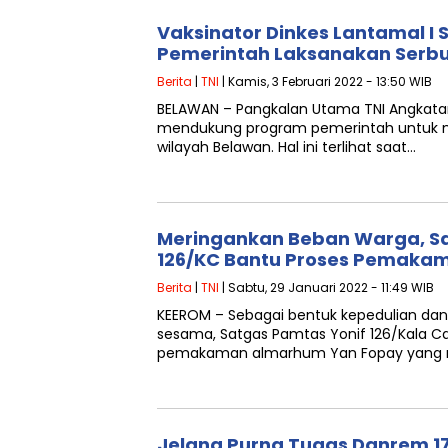
Vaksinator Dinkes Lantamal I 
Pemerintah Laksanakan Serbu
Berita
|
TNI
| Kamis, 3 Februari 2022 - 13:50 WIB
BELAWAN – Pangkalan Utama TNI Angkatan 
mendukung program pemerintah untuk m
wilayah Belawan. Hal ini terlihat saat…
Meringankan Beban Warga, Sa
126/KC Bantu Proses Pemaka
Berita
|
TNI
| Sabtu, 29 Januari 2022 - 11:49 WIB
KEEROM – Sebagai bentuk kepedulian dan
sesama, Satgas Pamtas Yonif 126/Kala 
pemakaman almarhum Yan Fopay yang 
Jelang Purna Tugas Danrem 1