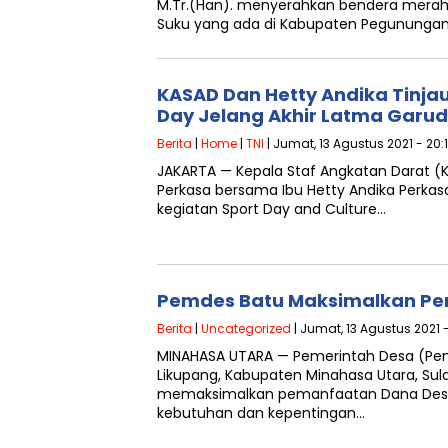
M.Tr.(Han). menyerahkan bendera merah
Suku yang ada di Kabupaten Pegunungan
KASAD Dan Hetty Andika Tinjau
Day Jelang Akhir Latma Garud
Berita
|
Home
|
TNI
| Jumat, 13 Agustus 2021 - 20:
JAKARTA — Kepala Staf Angkatan Darat (K
Perkasa bersama Ibu Hetty Andika Perkas
kegiatan Sport Day and Culture…
Pemdes Batu Maksimalkan P
Berita
|
Uncategorized
| Jumat, 13 Agustus 2021 
MINAHASA UTARA — Pemerintah Desa (P
Likupang, Kabupaten Minahasa Utara, Sula
memaksimalkan pemanfaatan Dana Des
kebutuhan dan kepentingan…