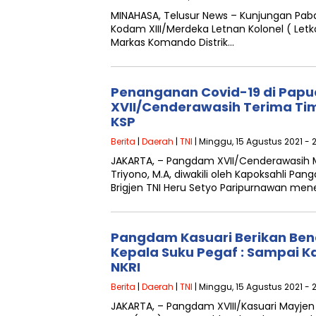
MINAHASA, Telusur News – Kunjungan Paba
Kodam XIII/Merdeka Letnan Kolonel ( Letkol
Markas Komando Distrik…
Penanganan Covid-19 di Pap
XVII/Cenderawasih Terima Tim
KSP
Berita
|
Daerah
|
TNI
| Minggu, 15 Agustus 2021 - 2
JAKARTA, – Pangdam XVII/Cenderawasih M
Triyono, M.A, diwakili oleh Kapoksahli P
Brigjen TNI Heru Setyo Paripurnawan men
Pangdam Kasuari Berikan Ben
Kepala Suku Pegaf : Sampai 
NKRI
Berita
|
Daerah
|
TNI
| Minggu, 15 Agustus 2021 - 
JAKARTA, – Pangdam XVIII/Kasuari Mayjen T