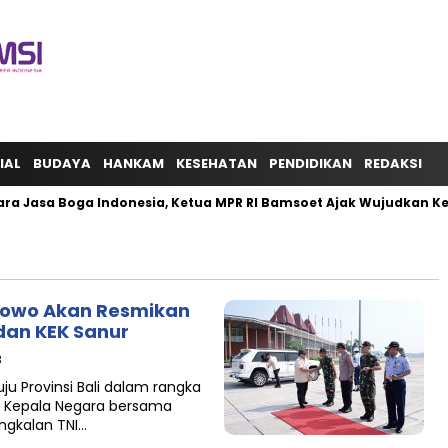
IAL
BUDAYA
HANKAM
KESEHATAN
PENDIDIKAN
REDAKSI
ra Jasa Boga Indonesia, Ketua MPR RI Bamsoet Ajak Wujudkan K
abowo Akan Resmikan
dan KEK Sanur
B
u Provinsi Bali dalam rangka
. Kepala Negara bersama
ngkalan TNI…