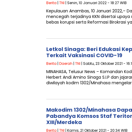
Berita
|
TNI
| Senin, 10 Januari 2022 - 18:27 WIB
Kepulauan Anambas, 10 Januari 2022,– 
mencegah terjadinya KKN disertai upaya
bebas korupsi serta Reformasi Birokrasi y
Letkol Sinaga: Beri Edukasi 
Terkait Vaksinasi COVID-19
Berita
|
Daerah
|
TNI
| Sabtu, 23 Oktober 2021 - 16:
MINAHASA, Telusur News – Komandan Kodi
Herbert Andi Amino Sinaga S.I.P dan jaja
diwilayah kodim 1302/Minahasa mengelar
Makodim 1302/Minahasa Dapa
Pabandya Komsos Staf Terito
XIII/Merdeka
Berita
|
TNI
| Kamis, 21 Oktober 2021 - 20:34 WIB