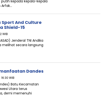
 putih kepada kepala-kepala
 Arfak…
 Sport And Culture
a Shield-15
12 WIB
ASAD) Jenderal TNI Andika
a melihat secara langsung
emanfaatan Dandes
- 16:30 WIB
emdes) Batu Kecamatan
wesi Utara terus
a, demi memenuhi