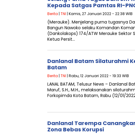
Kepada Satgas Pamtas RI-PNG
Berita
|
TNI
| Kamis, 27 Januari 2022 - 22:38 WIB
(Merauke). Menjelang purna tugasnya Da
Bangun Nawoko selaku Komandan Komand
(Dankolakops) 174/ATW Merauke Sektor S
Ketua Persit…
Danlanal Batam Silaturahmi K
Batam
Berita
|
TNI
| Rabu, 12 Januari 2022 - 19:33 WIB
LANAL BATAM, Telusur News – Danlanal Bat
Maruf, S.H., M.H., melaksanakan silatura
Forkopimda Kota Batam, Rabu (12/01/202
Danlanal Tarempa Canangkan 
Zona Bebas Korupsi