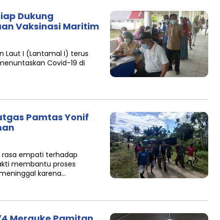
Siap Dukung
an Vaksinasi Maritim
Laut I (Lantamal I) terus
enuntaskan Covid-19 di
tgas Pamtas Yonif
man
 rasa empati terhadap
Cakti membantu proses
meninggal karena…
74 Merauke Pamitan