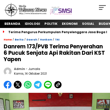
BERANDA
IDIOLOGI
POLITIK
EKONOMI
SOSIAL
BUDA
Terima Pengurus Perkumpulan Penyelenggara Jasa Boga In
/
/
/
/
Home
Berita
Daerah
Hankam
TNI
Danrem 173/PVB Terima Penyerahan
6 Pucuk Senjata Api Rakitan Dari KST
Yapen
Admin
- Jurnalis
Kamis, 14 Oktober 2021