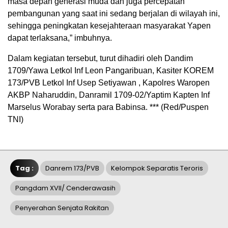
masa depan generasi muda dan juga percepatan
pembangunan yang saat ini sedang berjalan di wilayah ini,
sehingga peningkatan kesejahteraan masyarakat Yapen
dapat terlaksana,” imbuhnya.
Dalam kegiatan tersebut, turut dihadiri oleh Dandim
1709/Yawa Letkol Inf Leon Pangaribuan, Kasiter KOREM
173/PVB Letkol Inf Usep Setiyawan , Kapolres Waropen
AKBP Naharuddin, Danramil 1709-02/Yaptim Kapten Inf
Marselus Worabay serta para Babinsa. *** (Red/Puspen
TNI)
Tag :
Danrem 173/PVB
Kelompok Separatis Teroris
Pangdam XVII/ Cenderawasih
Penyerahan Senjata Rakitan