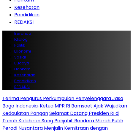
Kesehatan
Pendidikan
REDAKSI
Beranda
Idiologi
Politik
Ekonomi
Sosial
Budaya
Hankam
Kesehatan
Pendidikan
REDAKSI
Terima Pengurus Perkumpulan Penyelenggara Jasa
Boga Indonesia, Ketua MPR RI Bamsoet Ajak Wujudkan
Kedaulatan Pangan
Selamat Datang Presiden RI di
Tanah Kelahiran Sang Penjahit Bendera Merah Putih
Peradi Nusantara Menjalin Kemitraan dengan