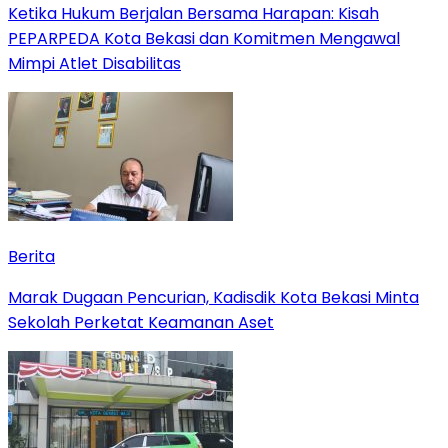
Ketika Hukum Berjalan Bersama Harapan: Kisah
PEPARPEDA Kota Bekasi dan Komitmen Mengawal
Mimpi Atlet Disabilitas
Berita
‎Marak Dugaan Pencurian, Kadisdik Kota Bekasi Minta
Sekolah Perketat Keamanan Aset