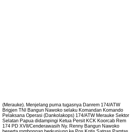
(Merauke). Menjelang purna tugasnya Danrem 174/ATW
Brigjen TNI Bangun Nawoko selaku Komandan Komando
Pelaksana Operasi (Dankolakops) 174/ATW Merauke Sektor
Selatan Papua didampingi Ketua Persit KCK Koorcab Rem
174 PD XVII/Cenderawasih Ny. Renny Bangun Nawoko
beserta rombongan berkunjung ke Pos Kotis Satgas Pamtas