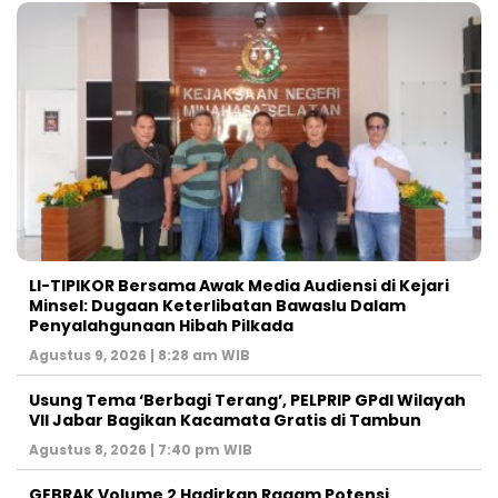
LI-TIPIKOR Bersama Awak Media Audiensi di Kejari
Minsel: Dugaan Keterlibatan Bawaslu Dalam
Penyalahgunaan Hibah Pilkada
Agustus 9, 2026 | 8:28 am WIB
‎Usung Tema ‘Berbagi Terang’, PELPRIP GPdI Wilayah
VII Jabar Bagikan Kacamata Gratis di Tambun
Agustus 8, 2026 | 7:40 pm WIB
GEBRAK Volume 2 Hadirkan Ragam Potensi