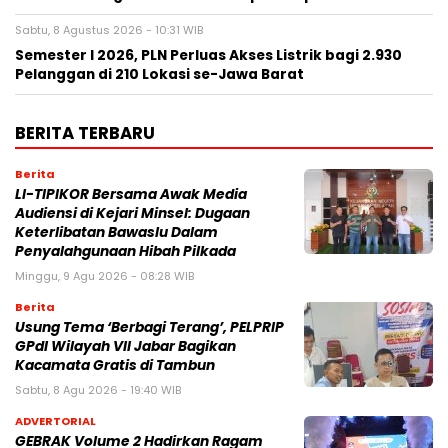
Sabtu, 8 Agustus 2026 - 10:31 WIB
Semester I 2026, PLN Perluas Akses Listrik bagi 2.930
Pelanggan di 210 Lokasi se-Jawa Barat
BERITA TERBARU
Berita
LI-TIPIKOR Bersama Awak Media
Audiensi di Kejari Minsel: Dugaan
Keterlibatan Bawaslu Dalam
Penyalahgunaan Hibah Pilkada
Minggu, 9 Agu 2026 - 08:28 WIB
Berita
‎Usung Tema ‘Berbagi Terang’, PELPRIP
GPdI Wilayah VII Jabar Bagikan
Kacamata Gratis di Tambun
Sabtu, 8 Agu 2026 - 19:40 WIB
ADVERTORIAL
GEBRAK Volume 2 Hadirkan Ragam